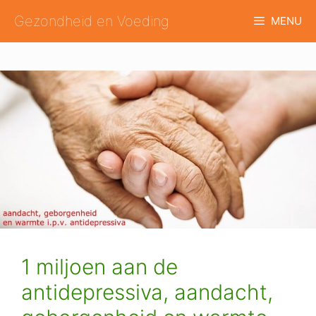
Ga
Gezondheid en Voeding
MENU
naar
de
inhoud
1 miljoen aan de
antidepressiva, aandacht,