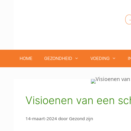
Ga
naar
de
inhoud
HOME
GEZONDHEID
VOEDING
I
Visioenen van een sc
14-maart-2024
door
Gezond zijn