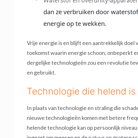
Waterstof en overunity-apparaten
dan ze verbruiken door waterstof
energie op te wekken.
Vrije energie is en blijft een aantrekkelijk doe
toekomst waarin energie schoon, onbeperkt en 
dergelijke technologieën zou een revolutie t
en gebruikt.
Technologie die helend is
In plaats van technologie en straling die schadel
nieuwe technologieën komen met betere freque
helende technologie kan op persoonlijk nivea
ingezet om mensen en de natuur op grotere sch