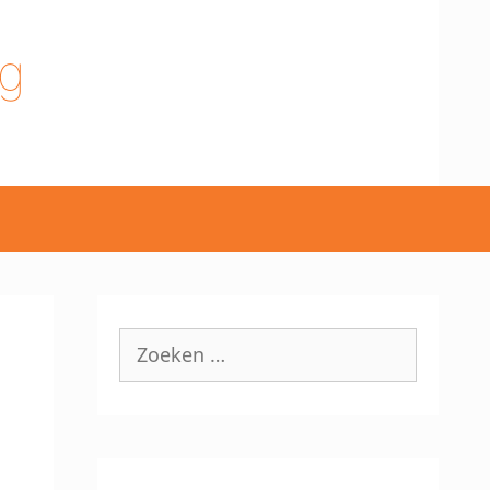
g
Zoek
naar: