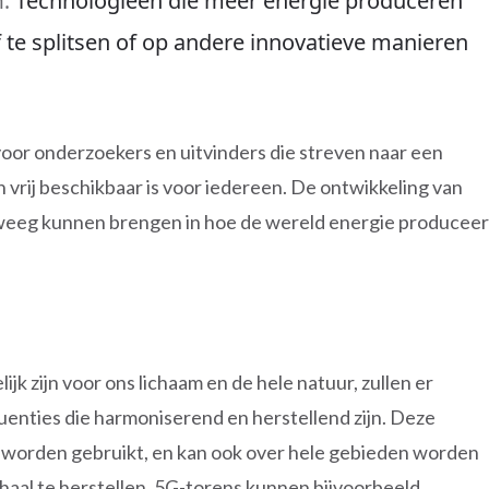
Technologieën die meer energie produceren
:
 te splitsen of op andere innovatieve manieren
l voor onderzoekers en uitvinders die streven naar een
vrij beschikbaar is voor iedereen. De ontwikkeling van
eweeg kunnen brengen in hoe de wereld energie produceer
ijk zijn voor ons lichaam en de hele natuur, zullen er
nties die harmoniserend en herstellend zijn. Deze
u worden gebruikt, en kan ook over hele gebieden worden
aal te herstellen. 5G-torens kunnen bijvoorbeeld