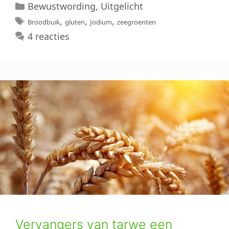
Categorieën
Bewustwording
,
Uitgelicht
Tags
,
,
,
Broodbuik
gluten
Jodium
zeegroenten
4 reacties
Vervangers van tarwe een