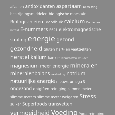
aspartaam
antioxidanten
afvallen
bemesting
bestrijdingsmiddelen
biologische moestuin
calcium
Biologisch eten
Broodbuik
De nieuwe
E-nummers
elektromagnetische
E621
wereld
energie
gezond
straling
gezondheid
gluten
hart- en vaatziekten
herstel
kalium
kanker
kleurstoffen
kruiden
mineralen
magnesium
meer energie
mineralenbalans
natrium
misleiding
natuurlijke energie
nieuws
omega 3
ongezond
ontgiften
reiniging
slimme meter
Stress
slimme meters
slimme meter weigeren
Superfoods
transvetten
suiker
Voeding
vermoeidheid
Yoga reiniging