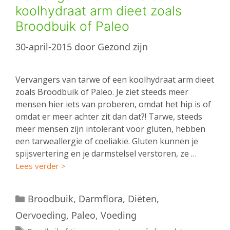
koolhydraat arm dieet zoals
Broodbuik of Paleo
30-april-2015
door
Gezond zijn
Vervangers van tarwe of een koolhydraat arm dieet
zoals Broodbuik of Paleo. Je ziet steeds meer
mensen hier iets van proberen, omdat het hip is of
omdat er meer achter zit dan dat?! Tarwe, steeds
meer mensen zijn intolerant voor gluten, hebben
een tarweallergie of coeliakie. Gluten kunnen je
spijsvertering en je darmstelsel verstoren, ze …
Lees verder >
Categorieën
Broodbuik
,
Darmflora
,
Diëten
,
Oervoeding
,
Paleo
,
Voeding
Tags