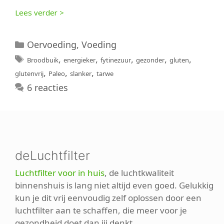
Lees verder >
Categorieën
Oervoeding
,
Voeding
Tags
,
,
,
,
,
Broodbuik
energieker
fytinezuur
gezonder
gluten
,
,
,
glutenvrij
Paleo
slanker
tarwe
6 reacties
deLuchtfilter
Luchtfilter voor in huis
, de luchtkwaliteit
binnenshuis is lang niet altijd even goed. Gelukkig
kun je dit vrij eenvoudig zelf oplossen door een
luchtfilter aan te schaffen, die meer voor je
gezondheid doet dan jij denkt.