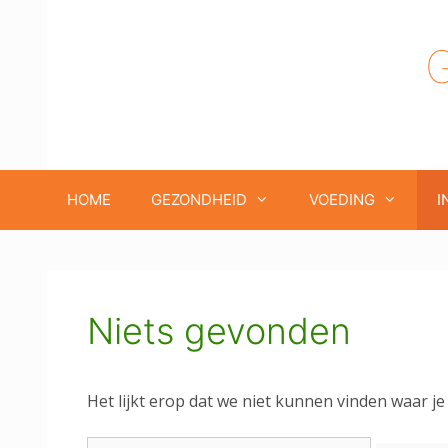
Ga
naar
de
inhoud
HOME
GEZONDHEID
VOEDING
I
Niets gevonden
Het lijkt erop dat we niet kunnen vinden waar je