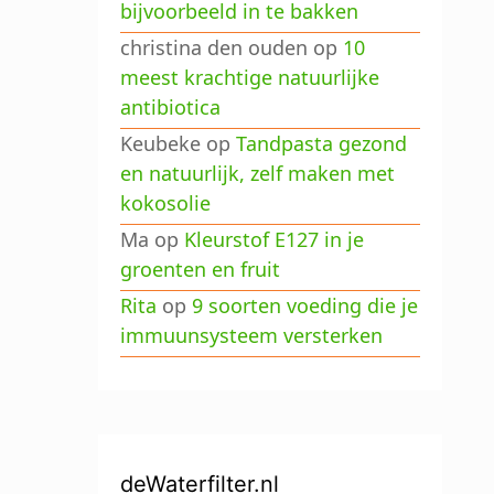
bijvoorbeeld in te bakken
christina den ouden
op
10
meest krachtige natuurlijke
antibiotica
Keubeke
op
Tandpasta gezond
en natuurlijk, zelf maken met
kokosolie
Ma
op
Kleurstof E127 in je
groenten en fruit
Rita
op
9 soorten voeding die je
immuunsysteem versterken
deWaterfilter.nl