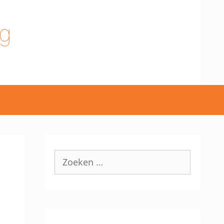
g
Zoek
naar: