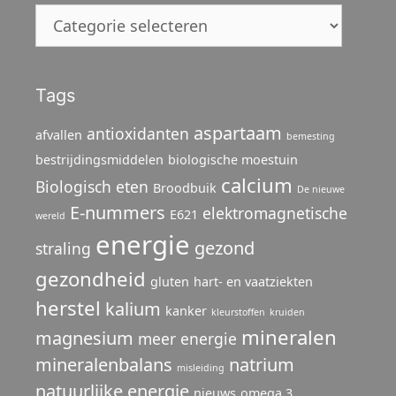
Categorieën
Tags
aspartaam
antioxidanten
afvallen
bemesting
bestrijdingsmiddelen
biologische moestuin
calcium
Biologisch eten
Broodbuik
De nieuwe
E-nummers
elektromagnetische
E621
wereld
energie
gezond
straling
gezondheid
gluten
hart- en vaatziekten
herstel
kalium
kanker
kleurstoffen
kruiden
mineralen
magnesium
meer energie
mineralenbalans
natrium
misleiding
natuurlijke energie
nieuws
omega 3