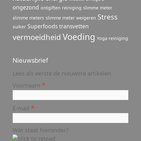
ongezond
ontgiften
reiniging
slimme meter
Stress
slimme meters
slimme meter weigeren
Superfoods
transvetten
suiker
Voeding
vermoeidheid
Yoga reiniging
Nieuwsbrief
Lees als eerste de nieuwste artikelen
*
Voornaam
*
E-mail
Wat staat hieronder?