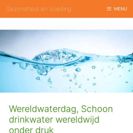
Ga
Gezondheid en Voeding
MENU
naar
de
inhoud
Wereldwaterdag, Schoon
drinkwater wereldwijd
onder druk