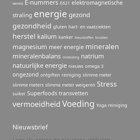
E-nummers
elektromagnetische
E621
wereld
energie
gezond
straling
gezondheid
gluten
hart- en vaatziekten
herstel
kalium
kanker
kleurstoffen
kruiden
mineralen
magnesium
meer energie
mineralenbalans
natrium
misleiding
natuurlijke energie
nieuws
omega 3
ongezond
ontgiften
reiniging
slimme meter
Stress
slimme meters
slimme meter weigeren
Superfoods
transvetten
suiker
Voeding
vermoeidheid
Yoga reiniging
Nieuwsbrief