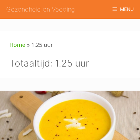
Ga
Gezondheid en Voeding
MENU
naar
de
inhoud
Home
»
1.25 uur
Totaaltijd:
1.25 uur