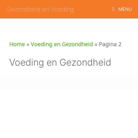
Ga
Gezondheid en Voeding
MENU
naar
de
inhoud
Home
»
Voeding en Gezondheid
»
Pagina 2
Voeding en Gezondheid