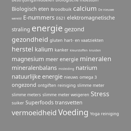
calcium
Biologisch eten
Broodbuik
De nieuwe
E-nummers
elektromagnetische
E621
wereld
energie
gezond
straling
gezondheid
gluten
hart- en vaatziekten
herstel
kalium
kanker
kleurstoffen
kruiden
mineralen
magnesium
meer energie
mineralenbalans
natrium
misleiding
natuurlijke energie
nieuws
omega 3
ongezond
ontgiften
reiniging
slimme meter
Stress
slimme meters
slimme meter weigeren
Superfoods
transvetten
suiker
Voeding
vermoeidheid
Yoga reiniging