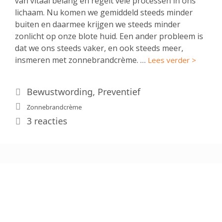
van vitaal belang en regelt vele processen in ons
lichaam. Nu komen we gemiddeld steeds minder
buiten en daarmee krijgen we steeds minder
zonlicht op onze blote huid. Een ander probleem is
dat we ons steeds vaker, en ook steeds meer,
insmeren met zonnebrandcrème. …
Lees verder >
Categorieën
Bewustwording
,
Preventief
Tags
Zonnebrandcrème
3 reacties