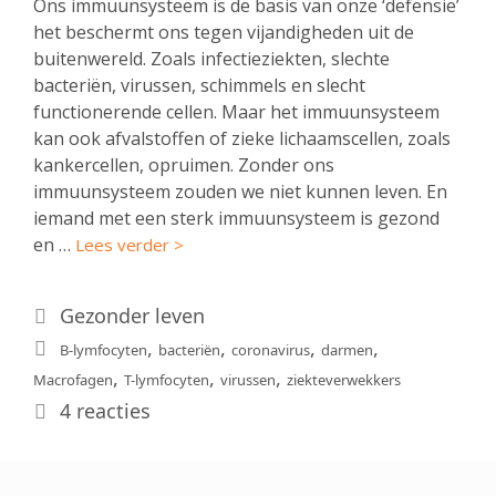
Ons immuunsysteem is de basis van onze ‘defensie’
het beschermt ons tegen vijandigheden uit de
buitenwereld. Zoals infectieziekten, slechte
bacteriën, virussen, schimmels en slecht
functionerende cellen. Maar het immuunsysteem
kan ook afvalstoffen of zieke lichaamscellen, zoals
kankercellen, opruimen. Zonder ons
immuunsysteem zouden we niet kunnen leven. En
iemand met een sterk immuunsysteem is gezond
en …
Lees verder >
Categorieën
Gezonder leven
Tags
,
,
,
,
B-lymfocyten
bacteriën
coronavirus
darmen
,
,
,
Macrofagen
T-lymfocyten
virussen
ziekteverwekkers
4 reacties