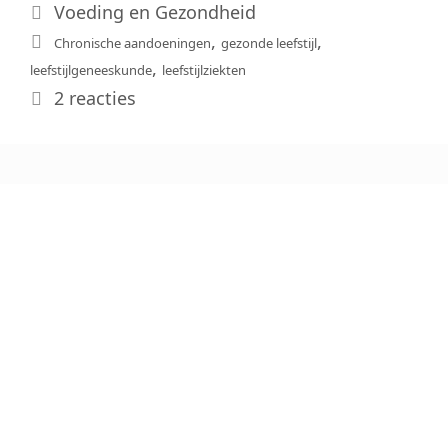
Categorieën
Voeding en Gezondheid
Tags
,
,
Chronische aandoeningen
gezonde leefstijl
,
leefstijlgeneeskunde
leefstijlziekten
2 reacties