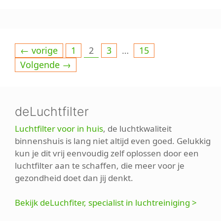
Pagina
Pagina
Pagina
Pagina
←
vorige
1
2
3
…
15
Volgende
→
deLuchtfilter
Luchtfilter voor in huis
, de luchtkwaliteit
binnenshuis is lang niet altijd even goed. Gelukkig
kun je dit vrij eenvoudig zelf oplossen door een
luchtfilter aan te schaffen, die meer voor je
gezondheid doet dan jij denkt.
Bekijk deLuchfiter, specialist in luchtreiniging >