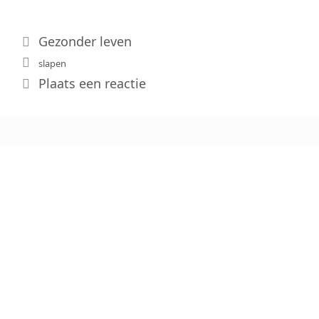
Categorieën
Gezonder leven
Tags
slapen
Plaats een reactie