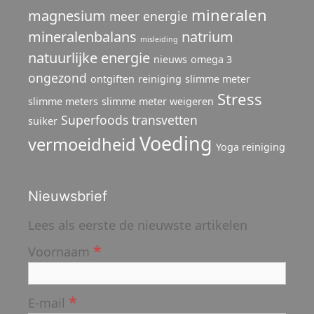
mineralen
magnesium
meer energie
mineralenbalans
natrium
misleiding
natuurlijke energie
nieuws
omega 3
ongezond
ontgiften
reiniging
slimme meter
Stress
slimme meters
slimme meter weigeren
Superfoods
transvetten
suiker
Voeding
vermoeidheid
Yoga reiniging
Nieuwsbrief
Lees als eerste de nieuwste artikelen
*
Voornaam
*
E-mail