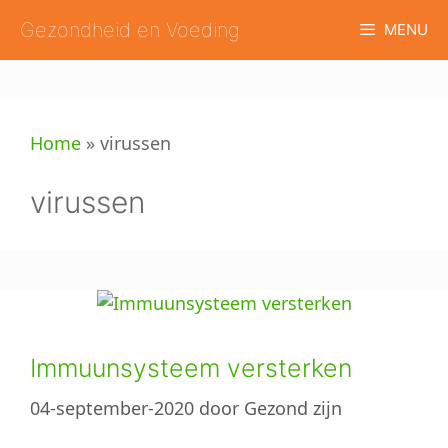
Ga
Gezondheid en Voeding
MENU
naar
de
inhoud
Home
»
virussen
virussen
Immuunsysteem versterken
04-september-2020
door
Gezond zijn