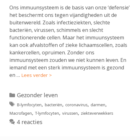
Ons immuunsysteem is de basis van onze ‘defensie’
het beschermt ons tegen vijandigheden uit de
buitenwereld. Zoals infectieziekten, slechte
bacteriën, virussen, schimmels en slecht
functionerende cellen. Maar het immuunsysteem
kan ook afvalstoffen of zieke lichaamscellen, zoals
kankercellen, opruimen. Zonder ons
immuunsysteem zouden we niet kunnen leven. En
iemand met een sterk immuunsysteem is gezond
en …
Lees verder >
Categorieën
Gezonder leven
Tags
,
,
,
,
B-lymfocyten
bacteriën
coronavirus
darmen
,
,
,
Macrofagen
T-lymfocyten
virussen
ziekteverwekkers
4 reacties