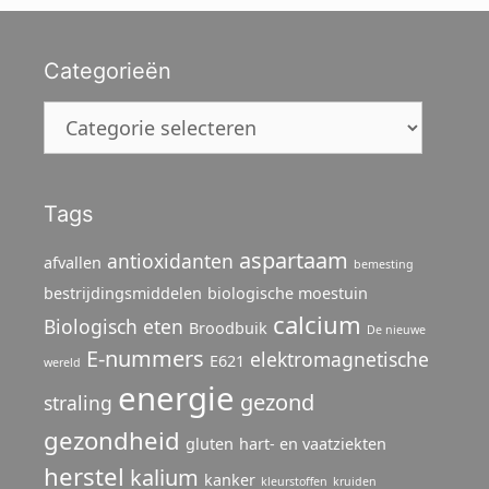
Categorieën
Categorieën
Tags
aspartaam
antioxidanten
afvallen
bemesting
bestrijdingsmiddelen
biologische moestuin
calcium
Biologisch eten
Broodbuik
De nieuwe
E-nummers
elektromagnetische
E621
wereld
energie
gezond
straling
gezondheid
gluten
hart- en vaatziekten
herstel
kalium
kanker
kleurstoffen
kruiden