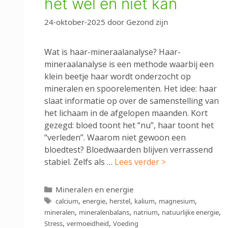
het wél en niet kan
24-oktober-2025
door
Gezond zijn
Wat is haar-mineraalanalyse? Haar-
mineraalanalyse is een methode waarbij een
klein beetje haar wordt onderzocht op
mineralen en spoorelementen. Het idee: haar
slaat informatie op over de samenstelling van
het lichaam in de afgelopen maanden. Kort
gezegd: bloed toont het “nu”, haar toont het
“verleden”. Waarom niet gewoon een
bloedtest? Bloedwaarden blijven verrassend
stabiel. Zelfs als …
Lees verder >
Categorieën
Mineralen en energie
Tags
,
,
,
,
,
calcium
energie
herstel
kalium
magnesium
,
,
,
,
mineralen
mineralenbalans
natrium
natuurlijke energie
,
,
Stress
vermoeidheid
Voeding