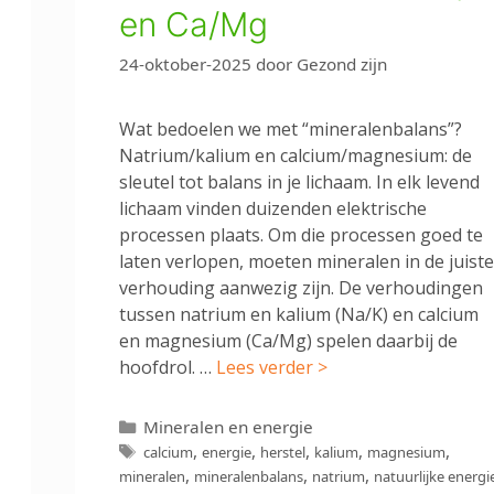
en Ca/Mg
24-oktober-2025
door
Gezond zijn
Wat bedoelen we met “mineralenbalans”?
Natrium/kalium en calcium/magnesium: de
sleutel tot balans in je lichaam. In elk levend
lichaam vinden duizenden elektrische
processen plaats. Om die processen goed te
laten verlopen, moeten mineralen in de juiste
verhouding aanwezig zijn. De verhoudingen
tussen natrium en kalium (Na/K) en calcium
en magnesium (Ca/Mg) spelen daarbij de
hoofdrol. …
Lees verder >
Categorieën
Mineralen en energie
Tags
,
,
,
,
,
calcium
energie
herstel
kalium
magnesium
,
,
,
mineralen
mineralenbalans
natrium
natuurlijke energi