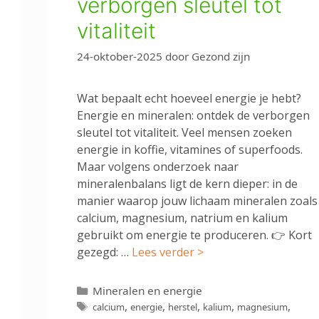
verborgen sleutel tot
vitaliteit
24-oktober-2025
door
Gezond zijn
Wat bepaalt echt hoeveel energie je hebt?
Energie en mineralen: ontdek de verborgen
sleutel tot vitaliteit. Veel mensen zoeken
energie in koffie, vitamines of superfoods.
Maar volgens onderzoek naar
mineralenbalans ligt de kern dieper: in de
manier waarop jouw lichaam mineralen zoals
calcium, magnesium, natrium en kalium
gebruikt om energie te produceren. 👉 Kort
gezegd: …
Lees verder >
Categorieën
Mineralen en energie
Tags
,
,
,
,
,
calcium
energie
herstel
kalium
magnesium