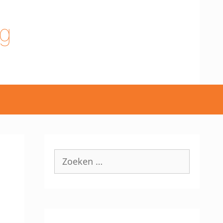
g
Zoek
naar: