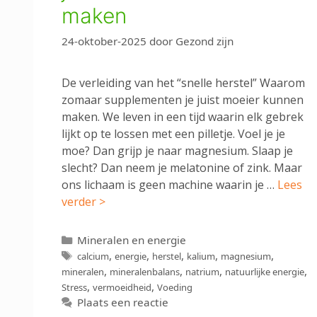
maken
24-oktober-2025
door
Gezond zijn
De verleiding van het “snelle herstel” Waarom
zomaar supplementen je juist moeier kunnen
maken. We leven in een tijd waarin elk gebrek
lijkt op te lossen met een pilletje. Voel je je
moe? Dan grijp je naar magnesium. Slaap je
slecht? Dan neem je melatonine of zink. Maar
ons lichaam is geen machine waarin je …
Lees
verder >
Categorieën
Mineralen en energie
Tags
,
,
,
,
,
calcium
energie
herstel
kalium
magnesium
,
,
,
,
mineralen
mineralenbalans
natrium
natuurlijke energie
,
,
Stress
vermoeidheid
Voeding
Plaats een reactie