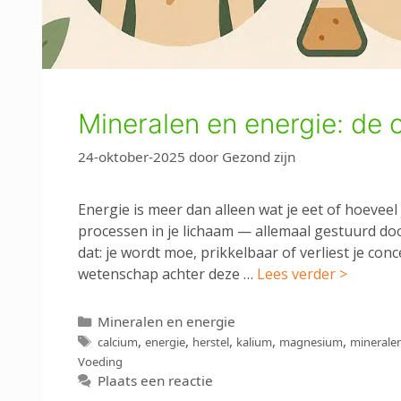
Mineralen en energie: de 
24-oktober-2025
door
Gezond zijn
Energie is meer dan alleen wat je eet of hoeveel 
processen in je lichaam — allemaal gestuurd doo
dat: je wordt moe, prikkelbaar of verliest je co
wetenschap achter deze …
Lees verder >
Categorieën
Mineralen en energie
Tags
,
,
,
,
,
calcium
energie
herstel
kalium
magnesium
minerale
Voeding
Plaats een reactie