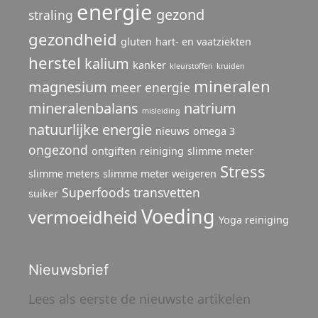
energie
gezond
straling
gezondheid
gluten
hart- en vaatziekten
herstel
kalium
kanker
kleurstoffen
kruiden
mineralen
magnesium
meer energie
mineralenbalans
natrium
misleiding
natuurlijke energie
nieuws
omega 3
ongezond
ontgiften
reiniging
slimme meter
Stress
slimme meters
slimme meter weigeren
Superfoods
transvetten
suiker
Voeding
vermoeidheid
Yoga reiniging
Nieuwsbrief
Lees als eerste de nieuwste artikelen