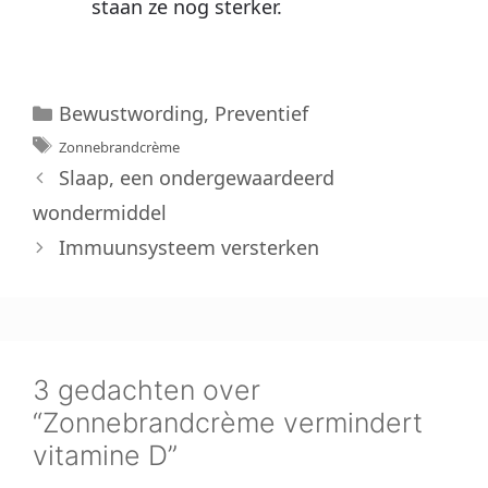
staan ze nog sterker.
Categorieën
Bewustwording
,
Preventief
Tags
Zonnebrandcrème
Slaap, een ondergewaardeerd
wondermiddel
Immuunsysteem versterken
3 gedachten over
“Zonnebrandcrème vermindert
vitamine D”