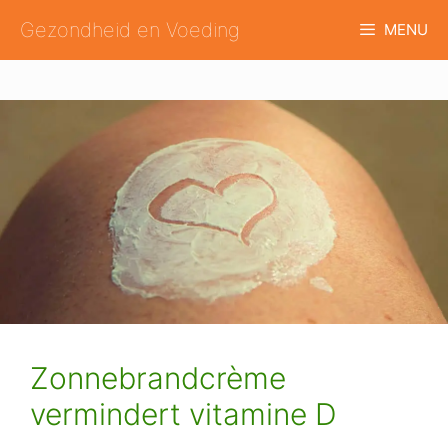
Ga
Gezondheid en Voeding
MENU
naar
de
inhoud
Zonnebrandcrème
vermindert vitamine D