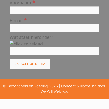
*
Voornaam
*
E-mail
Wat staat hieronder?
© Gezondheid en Voeding 2026 | Concept & uitvoering door:
We Will Web you