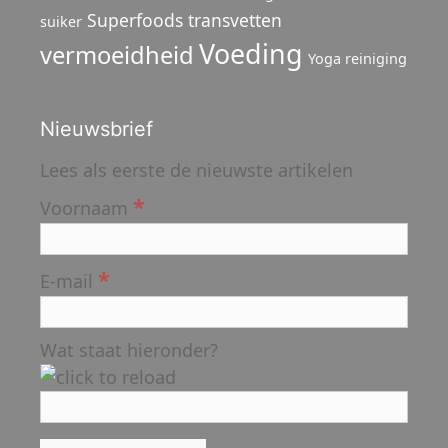
Superfoods
transvetten
suiker
Voeding
vermoeidheid
Yoga reiniging
Nieuwsbrief
Lees als eerste de nieuwste artikelen
*
Voornaam
*
E-mail
Wat staat hieronder?