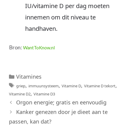
IU/vitamine D per dag moeten
innemen om dit niveau te
handhaven.
Bron:
WantToKnow.nl
Categorieën
Vitamines
Tags
,
,
,
,
griep
immuunsysteem
Vitamine D
Vitamine D tekort
,
Vitamine D2
Vitamine D3
Orgon energie; gratis en eenvoudig
Kanker genezen door je dieet aan te
passen, kan dat?