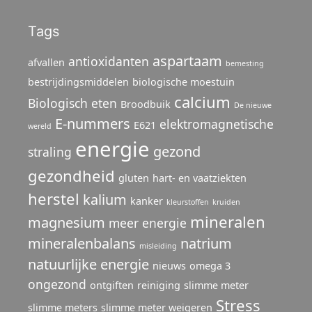
Tags
aspartaam
antioxidanten
afvallen
bemesting
bestrijdingsmiddelen
biologische moestuin
calcium
Biologisch eten
Broodbuik
De nieuwe
E-nummers
elektromagnetische
E621
wereld
energie
gezond
straling
gezondheid
gluten
hart- en vaatziekten
herstel
kalium
kanker
kleurstoffen
kruiden
mineralen
magnesium
meer energie
mineralenbalans
natrium
misleiding
natuurlijke energie
nieuws
omega 3
ongezond
ontgiften
reiniging
slimme meter
Stress
slimme meters
slimme meter weigeren