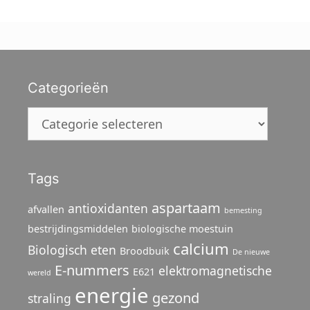
Categorieën
Categorieën
Tags
aspartaam
antioxidanten
afvallen
bemesting
bestrijdingsmiddelen
biologische moestuin
calcium
Biologisch eten
Broodbuik
De nieuwe
E-nummers
elektromagnetische
E621
wereld
energie
gezond
straling