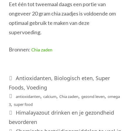
Eet één tot tweemaal daags een portie van
ongeveer 20 gram chia zaadjes is voldoende om
optimaal gebruik te maken van deze
supervoeding.
Bronnen:
Chia zaden
Categorieën
Antioxidanten
,
Biologisch eten
,
Super
Foods
,
Voeding
Tags
,
,
,
,
antioxidanten
calcium
Chia zaden
gezond leven
omega
,
3
super food
Himalayazout drinken en je gezondheid
bevorderen