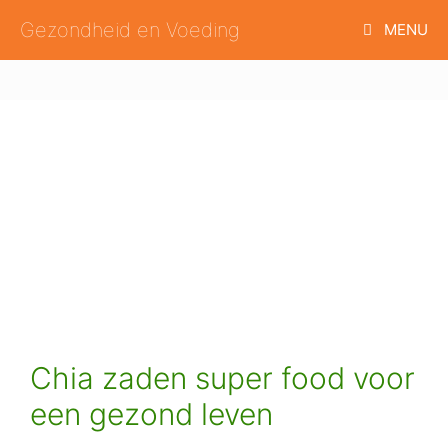
Ga
Gezondheid en Voeding
MENU
naar
de
inhoud
Chia zaden super food voor
een gezond leven