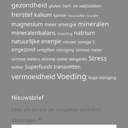
gezondheid
gluten
hart- en vaatziekten
herstel
kalium
kanker
kleurstoffen
kruiden
mineralen
magnesium
meer energie
mineralenbalans
natrium
misleiding
natuurlijke energie
nieuws
omega 3
ongezond
ontgiften
reiniging
slimme meter
Stress
slimme meters
slimme meter weigeren
Superfoods
transvetten
suiker
Voeding
vermoeidheid
Yoga reiniging
Nieuwsbrief
Lees als eerste de nieuwste artikelen
*
Voornaam