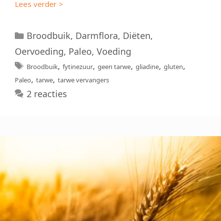
Lees verder >
Categorieën
Broodbuik
,
Darmflora
,
Diëten
,
Oervoeding
,
Paleo
,
Voeding
Tags
,
,
,
,
,
Broodbuik
fytinezuur
geen tarwe
gliadine
gluten
,
,
Paleo
tarwe
tarwe vervangers
2 reacties