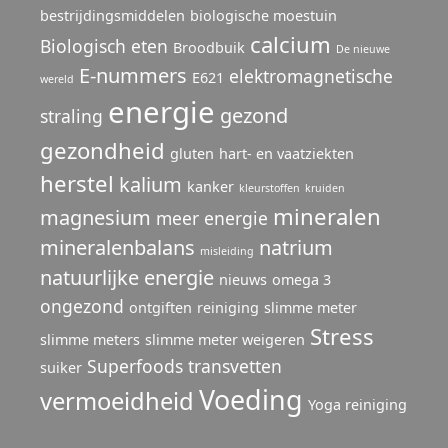
bestrijdingsmiddelen
biologische moestuin
calcium
Biologisch eten
Broodbuik
De nieuwe
E-nummers
elektromagnetische
E621
wereld
energie
gezond
straling
gezondheid
gluten
hart- en vaatziekten
herstel
kalium
kanker
kleurstoffen
kruiden
mineralen
magnesium
meer energie
mineralenbalans
natrium
misleiding
natuurlijke energie
nieuws
omega 3
ongezond
ontgiften
reiniging
slimme meter
Stress
slimme meters
slimme meter weigeren
Superfoods
transvetten
suiker
Voeding
vermoeidheid
Yoga reiniging