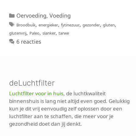
Categorieën
Oervoeding
,
Voeding
Tags
,
,
,
,
,
Broodbuik
energieker
fytinezuur
gezonder
gluten
,
,
,
glutenvrij
Paleo
slanker
tarwe
6 reacties
deLuchtfilter
Luchtfilter voor in huis
, de luchtkwaliteit
binnenshuis is lang niet altijd even goed. Gelukkig
kun je dit vrij eenvoudig zelf oplossen door een
luchtfilter aan te schaffen, die meer voor je
gezondheid doet dan jij denkt.