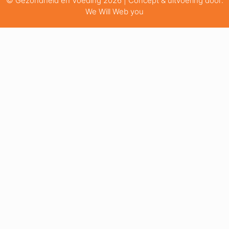
© Gezondheid en Voeding 2026 | Concept & uitvoering door:
We Will Web you