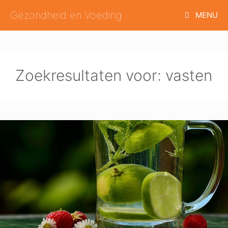
Ga
Gezondheid en Voeding
MENU
naar
de
inhoud
Zoekresultaten voor:
vasten