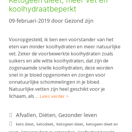
Ketogeen dieet, meer vet en
koolhydraatbeperkt
09-februari-2019
door
Gezond zijn
Vooropgesteld, ik ben een voorstander van het
eten van minder koolhydraten en meer natuurlijke
vet. Zeker de voorbewerkte koolhydraten zoals
suikers en alle witte koolhydraten, dat zijn de
zogenaamde snelle koolhydraten, deze worden
snel in je bloed opgenomen en zorgen voor
onnatuurlijke schommelingen in je bloed.
Natuurlijke vetten zijn heel geschikt voor je
lichaam, als …
Lees verder >
Categorieën
Afvallen
,
Diëten
,
Gezonder leven
Tags
,
,
,
keto dieet
ketodieet
Ketogeen dieet
ketogeen dieet en
,
,
,