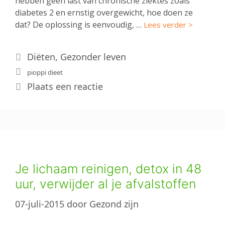
hebben geen last van chronische ziektes zoals
diabetes 2 en ernstig overgewicht, hoe doen ze
dat? De oplossing is eenvoudig, …
Lees verder >
Categorieën
Diëten
,
Gezonder leven
Tags
pioppi dieet
Plaats een reactie
Je lichaam reinigen, detox in 48
uur, verwijder al je afvalstoffen
07-juli-2015
door
Gezond zijn