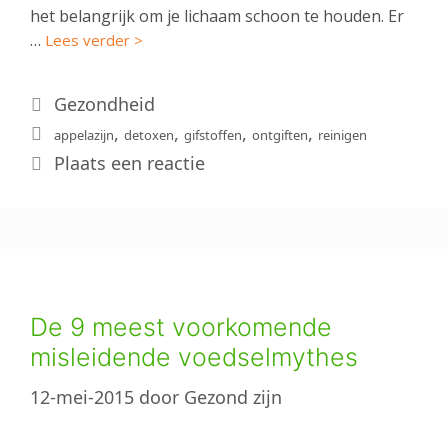
het belangrijk om je lichaam schoon te houden. Er
…
Lees verder >
Categorieën
Gezondheid
Tags
,
,
,
,
appelazijn
detoxen
gifstoffen
ontgiften
reinigen
Plaats een reactie
De 9 meest voorkomende
misleidende voedselmythes
12-mei-2015
door
Gezond zijn