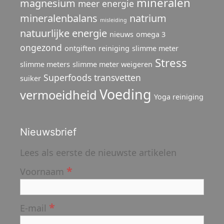
mineralen
magnesium
meer energie
mineralenbalans
natrium
misleiding
natuurlijke energie
nieuws
omega 3
ongezond
ontgiften
reiniging
slimme meter
Stress
slimme meters
slimme meter weigeren
Superfoods
transvetten
suiker
Voeding
vermoeidheid
Yoga reiniging
Nieuwsbrief
Lees als eerste de nieuwste artikelen
*
Voornaam
*
E-mail