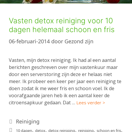
Vasten detox reiniging voor 10
dagen helemaal schoon en fris
06-februari-2014
door
Gezond zijn
Vasten, mijn detox reiniging. Ik had al een aantal
berichten geschreven over mijn vastenkuur maar
door een serverstoring zijn deze er helaas niet
meer. Ik probeer een keer per jaar een reiniging te
doen zodat ik me weer fris en schoon voel. Ik de
voorafgaande jaren heb ik een aantal keer de
citroensapkuur gedaan. Dat …
Lees verder >
Categorieën
Reiniging
Tags
,
,
,
,
,
10 dagen
detox
detox reiniging
reiniging
schoon en fris