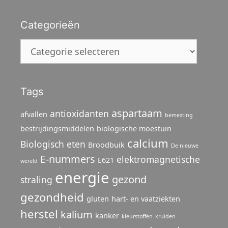
Categorieën
Categorieën
Tags
aspartaam
antioxidanten
afvallen
bemesting
bestrijdingsmiddelen
biologische moestuin
calcium
Biologisch eten
Broodbuik
De nieuwe
E-nummers
elektromagnetische
E621
wereld
energie
gezond
straling
gezondheid
gluten
hart- en vaatziekten
herstel
kalium
kanker
kleurstoffen
kruiden