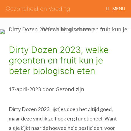
Ga
Gezondheid en Voeding
MENU
naar
de
inhoud
Dirty Dozen 2023, welke
groenten en fruit kun je
beter biologisch eten
17-april-2023
door
Gezond zijn
Dirty Dozen 2023, lijstjes doen het altijd goed,
maar deze vind ik zelf ook erg functioneel. Want
als je kijkt naar de hoeveelheid pesticiden, voor