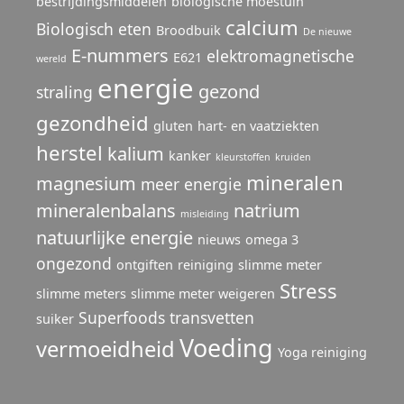
bestrijdingsmiddelen
biologische moestuin
calcium
Biologisch eten
Broodbuik
De nieuwe
E-nummers
elektromagnetische
E621
wereld
energie
gezond
straling
gezondheid
gluten
hart- en vaatziekten
herstel
kalium
kanker
kleurstoffen
kruiden
mineralen
magnesium
meer energie
mineralenbalans
natrium
misleiding
natuurlijke energie
nieuws
omega 3
ongezond
ontgiften
reiniging
slimme meter
Stress
slimme meters
slimme meter weigeren
Superfoods
transvetten
suiker
Voeding
vermoeidheid
Yoga reiniging