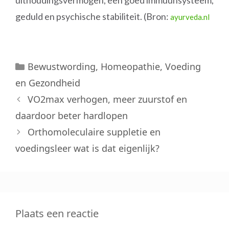
uithoudingsvermogen, een goed immuunsysteem,
geduld en psychische stabiliteit. (Bron:
ayurveda.nl
Categorieën
Bewustwording
,
Homeopathie
,
Voeding
en Gezondheid
VO2max verhogen, meer zuurstof en
daardoor beter hardlopen
Orthomoleculaire suppletie en
voedingsleer wat is dat eigenlijk?
Plaats een reactie