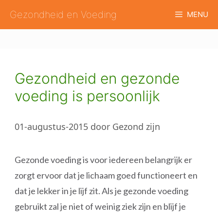
Ga
Gezondheid en Voeding
MENU
naar
de
inhoud
Gezondheid en gezonde
voeding is persoonlijk
01-augustus-2015
door
Gezond zijn
Gezonde voeding is voor iedereen belangrijk er
zorgt ervoor dat je lichaam goed functioneert en
dat je lekker in je lijf zit. Als je gezonde voeding
gebruikt zal je niet of weinig ziek zijn en blijf je