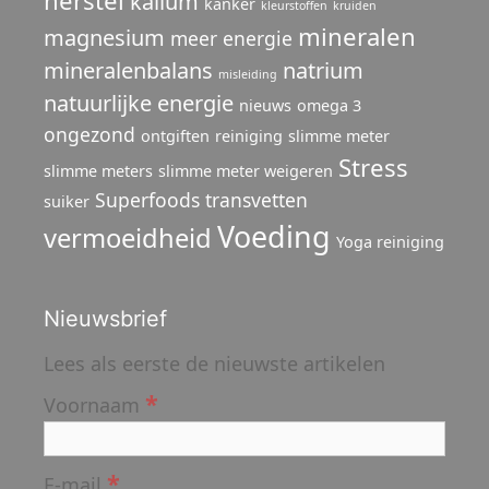
herstel
kalium
kanker
kleurstoffen
kruiden
mineralen
magnesium
meer energie
mineralenbalans
natrium
misleiding
natuurlijke energie
nieuws
omega 3
ongezond
ontgiften
reiniging
slimme meter
Stress
slimme meters
slimme meter weigeren
Superfoods
transvetten
suiker
Voeding
vermoeidheid
Yoga reiniging
Nieuwsbrief
Lees als eerste de nieuwste artikelen
*
Voornaam
*
E-mail