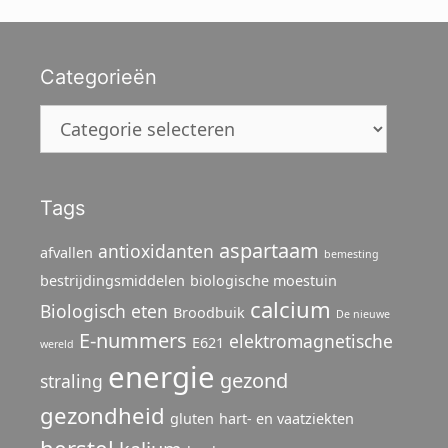
Categorieën
Categorieën
Tags
aspartaam
antioxidanten
afvallen
bemesting
bestrijdingsmiddelen
biologische moestuin
calcium
Biologisch eten
Broodbuik
De nieuwe
E-nummers
elektromagnetische
E621
wereld
energie
gezond
straling
gezondheid
gluten
hart- en vaatziekten