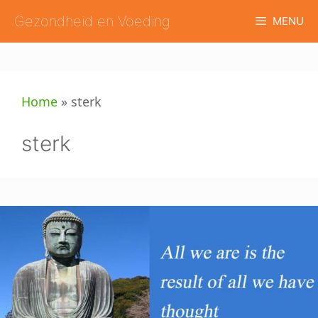
Ga
Gezondheid en Voeding
MENU
naar
de
inhoud
Home
»
sterk
sterk