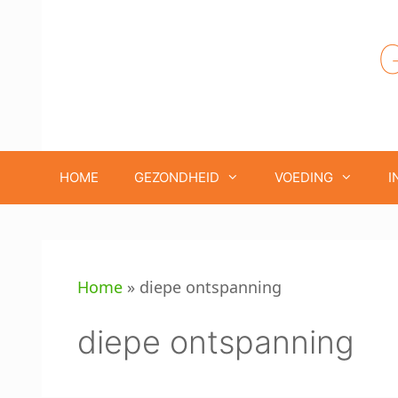
Ga
naar
de
inhoud
HOME
GEZONDHEID
VOEDING
I
Home
»
diepe ontspanning
diepe ontspanning