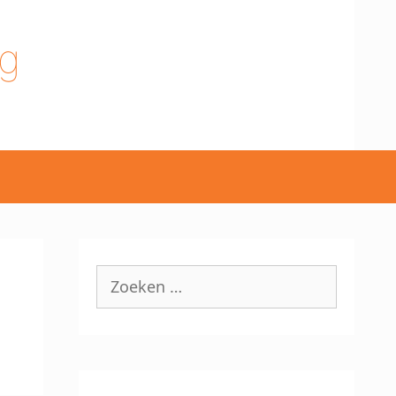
g
Zoek
naar: