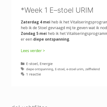
*Week 1 E–stoel URIM
Zaterdag 4 mei
heb ik het Vitaliseringsprogr
heb ik de Stoel gevraagd mij te geven wat ik nod
Zondag 5 mei
heb ik het Vitaliseringsprogram
er een
diepe ontspanning
.
Lees verder >
Categorieën
E-stoel
,
Energie
Tags
,
,
,
diepe ontspanning
E-stoel
e-stoel urim
zelfhelend
1 reactie