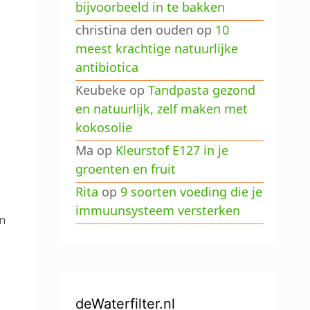
bijvoorbeeld in te bakken
christina den ouden
op
10
meest krachtige natuurlijke
antibiotica
Keubeke
op
Tandpasta gezond
en natuurlijk, zelf maken met
kokosolie
Ma
op
Kleurstof E127 in je
groenten en fruit
Rita
op
9 soorten voeding die je
immuunsysteem versterken
en
deWaterfilter.nl