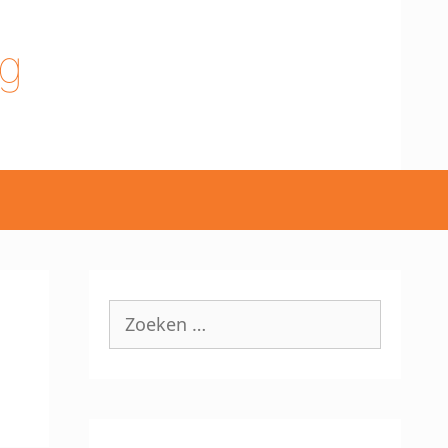
g
Zoek
naar: