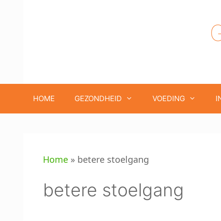
Ga
naar
de
inhoud
HOME
GEZONDHEID
VOEDING
I
Home
»
betere stoelgang
betere stoelgang