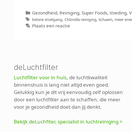
Categorieën
Gezondheid
,
Reiniging
,
Super Foods
,
Voeding
,
V
Tags
,
,
,
betere stoelgang
Chlorella reiniging
lichaam
meer ene
Plaats een reactie
deLuchtfilter
Luchtfilter voor in huis
, de luchtkwaliteit
binnenshuis is lang niet altijd even goed.
Gelukkig kun je dit vrij eenvoudig zelf oplossen
door een luchtfilter aan te schaffen, die meer
voor je gezondheid doet dan jij denkt.
Bekijk deLuchfiter, specialist in luchtreiniging >