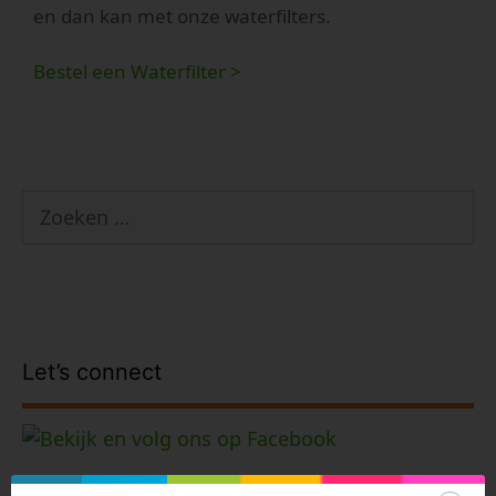
en dan kan met onze waterfilters.
Bestel een Waterfilter >
Zoek
naar:
Let’s connect