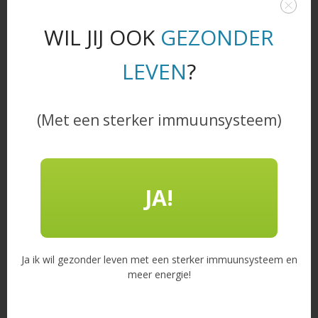
WIL JIJ OOK
GEZONDER
Recente
LEVEN
?
berichten
Wat doet een
waterfilter precies?
(Met een sterker immuunsysteem)
Gelukkiger in 10 stappen: kleine gewoontes,
groot effect
Waarom kiezen steeds meer mensen voor een
JA!
waterfilter?
Je brein creëert je werkelijkheid: zo herschrijf je
het verhaal dat jouw leven stuurt
Ja ik wil gezonder leven met een sterker immuunsysteem en
Alles over waterfilters: jouw complete gids
meer energie!