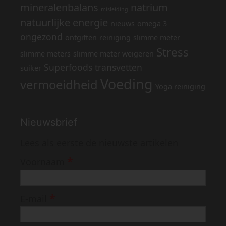
mineralenbalans
natrium
misleiding
natuurlijke energie
nieuws
omega 3
ongezond
ontgiften
reiniging
slimme meter
Stress
slimme meters
slimme meter weigeren
Superfoods
transvetten
suiker
Voeding
vermoeidheid
Yoga reiniging
Nieuwsbrief
Lees als eerste de nieuwste artikelen
*
Voornaam
*
E-mail