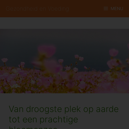
Ga
Gezondheid en Voeding
MENU
naar
de
inhoud
Van droogste plek op aarde
tot een prachtige