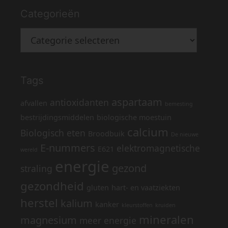
Categorieën
Categorieën
Tags
aspartaam
antioxidanten
afvallen
bemesting
bestrijdingsmiddelen
biologische moestuin
calcium
Biologisch eten
Broodbuik
De nieuwe
E-nummers
elektromagnetische
E621
wereld
energie
gezond
straling
gezondheid
gluten
hart- en vaatziekten
herstel
kalium
kanker
kleurstoffen
kruiden
mineralen
magnesium
meer energie