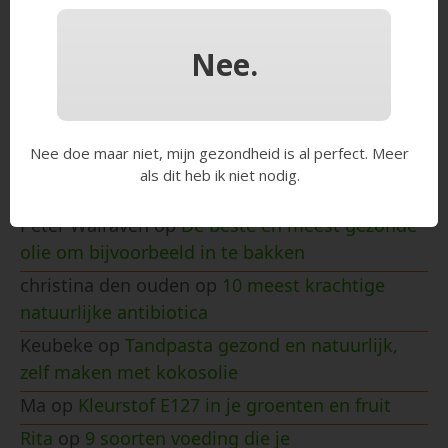
Nee.
Recente reacties
Gezond zijn
op
Alles over waterfilters: jouw
complete gids
Nee doe maar niet, mijn gezondheid is al perfect. Meer
Greet
op
Alles over waterfilters: jouw complete
als dit heb ik niet nodig.
gids
Peter Walraven
op
De beste en meest gezonde
olie om bijvoorbeeld in te bakken
christina den ouden
op
10 meest krachtige
natuurlijke antibiotica
Keubeke
op
Tandpasta gezond en natuurlijk,
zelf maken met kokosolie
Ma
op
Kleurstof E127 in je groenten en fruit
Rita
op
9 soorten voeding die je