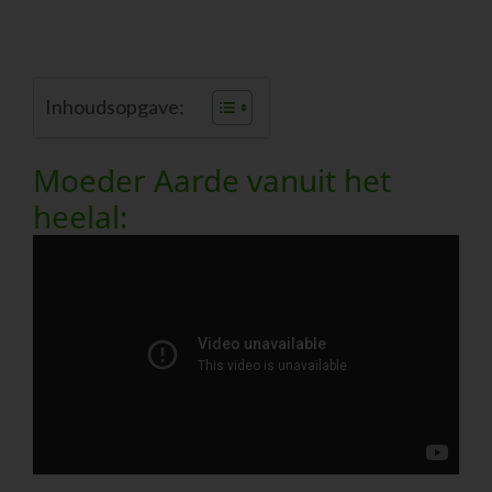
Inhoudsopgave:
Moeder Aarde vanuit het
heelal: