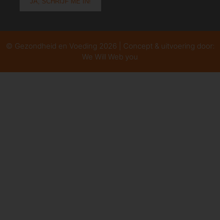
© Gezondheid en Voeding 2026 | Concept & uitvoering door:
We Will Web you