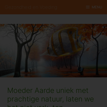
Ga
Gezondheid en Voeding
MENU
naar
de
inhoud
Moeder Aarde uniek met
prachtige natuur, laten we