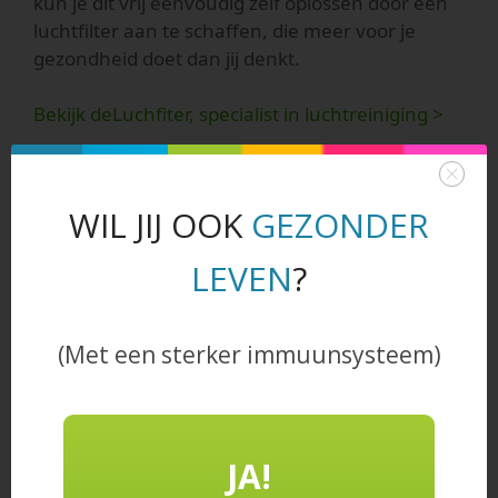
kun je dit vrij eenvoudig zelf oplossen door een
luchtfilter aan te schaffen, die meer voor je
gezondheid doet dan jij denkt.
Bekijk deLuchfiter, specialist in luchtreiniging >
WIL JIJ OOK
GEZONDER
deWaterfilter
LEVEN
?
Heerlijk gezuiverd drinkwater voor thuis
, of op
kantoor. Veel water drinken is gezond, daarom is
het belangrijk dat je water van optimale kwaliteit is
(Met een sterker immuunsysteem)
en dan kan met onze waterfilters.
Bestel een Waterfilter >
JA!