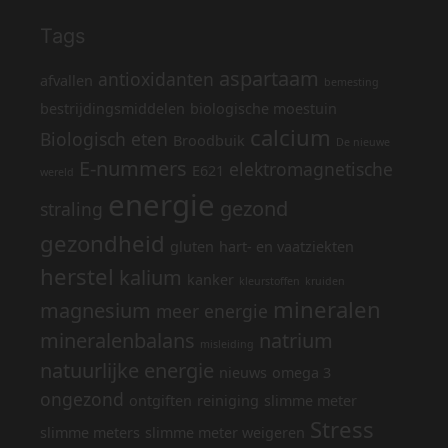
Tags
aspartaam
antioxidanten
afvallen
bemesting
bestrijdingsmiddelen
biologische moestuin
calcium
Biologisch eten
Broodbuik
De nieuwe
E-nummers
elektromagnetische
E621
wereld
energie
gezond
straling
gezondheid
gluten
hart- en vaatziekten
herstel
kalium
kanker
kleurstoffen
kruiden
mineralen
magnesium
meer energie
mineralenbalans
natrium
misleiding
natuurlijke energie
nieuws
omega 3
ongezond
ontgiften
reiniging
slimme meter
Stress
slimme meters
slimme meter weigeren