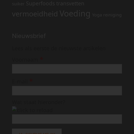
Superfoods
transvetten
suiker
Voeding
vermoeidheid
Yoga reiniging
Nieuwsbrief
Lees als eerste de nieuwste artikelen
*
Voornaam
*
E-mail
Wat staat hieronder?