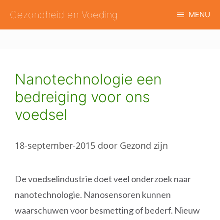
Ga
Gezondheid en Voeding
MENU
naar
de
inhoud
Nanotechnologie een
bedreiging voor ons
voedsel
18-september-2015
door
Gezond zijn
De voedselindustrie doet veel onderzoek naar
nanotechnologie. Nanosensoren kunnen
waarschuwen voor besmetting of bederf. Nieuw