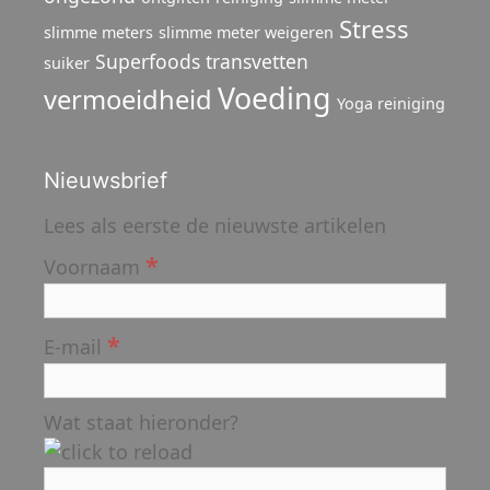
Stress
slimme meters
slimme meter weigeren
Superfoods
transvetten
suiker
Voeding
vermoeidheid
Yoga reiniging
Nieuwsbrief
Lees als eerste de nieuwste artikelen
*
Voornaam
*
E-mail
Wat staat hieronder?