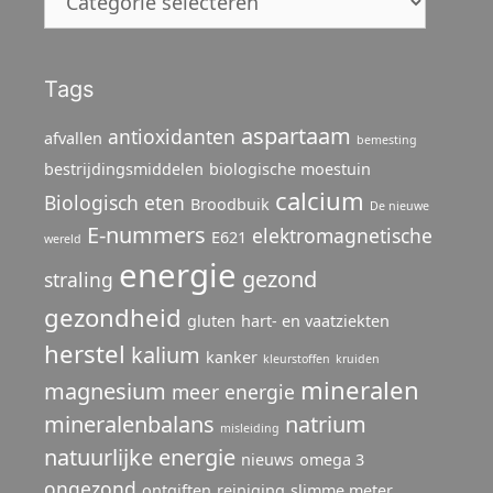
Tags
aspartaam
antioxidanten
afvallen
bemesting
bestrijdingsmiddelen
biologische moestuin
calcium
Biologisch eten
Broodbuik
De nieuwe
E-nummers
elektromagnetische
E621
wereld
energie
gezond
straling
gezondheid
gluten
hart- en vaatziekten
herstel
kalium
kanker
kleurstoffen
kruiden
mineralen
magnesium
meer energie
mineralenbalans
natrium
misleiding
natuurlijke energie
nieuws
omega 3
ongezond
ontgiften
reiniging
slimme meter