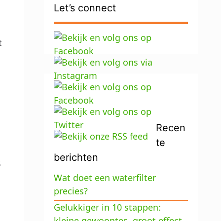
Let’s connect
t
Recen
te
berichten
5
Wat doet een waterfilter
precies?
Gelukkiger in 10 stappen:
kleine gewoontes, groot effect