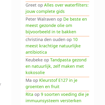
Greet
op
Alles over waterfilters:
jouw complete gids
Peter Walraven
op
De beste en
meest gezonde olie om
bijvoorbeeld in te bakken
christina den ouden
op
10
n
meest krachtige natuurlijke
antibiotica
Keubeke
op
Tandpasta gezond
en natuurlijk, zelf maken met
kokosolie
Ma
op
Kleurstof E127 in je
r
groenten en fruit
Rita
op
9 soorten voeding die je
immuunsysteem versterken