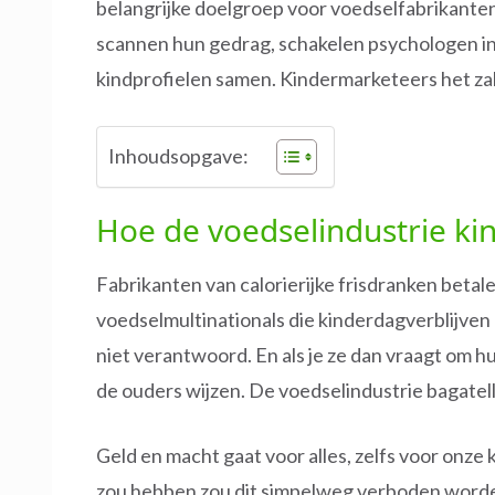
belangrijke doelgroep voor voedselfabrikanten
scannen hun gedrag, schakelen psychologen in e
kindprofielen samen. Kindermarketeers het za
Inhoudsopgave:
Hoe de voedselindustrie ki
Fabrikanten van calorierijke frisdranken beta
voedselmultinationals die kinderdagverblijven
niet verantwoord. En als je ze dan vraagt om h
de ouders wijzen. De voedselindustrie bagatell
Geld en macht gaat voor alles, zelfs voor onze 
zou hebben zou dit simpelweg verboden worde