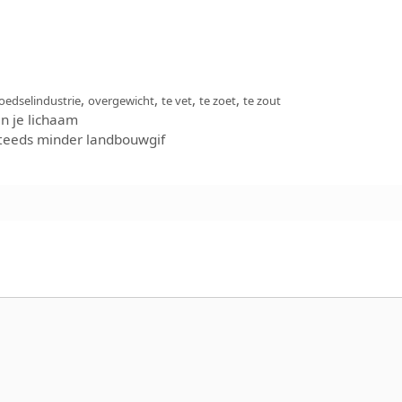
,
,
,
,
oedselindustrie
overgewicht
te vet
te zoet
te zout
an je lichaam
steeds minder landbouwgif