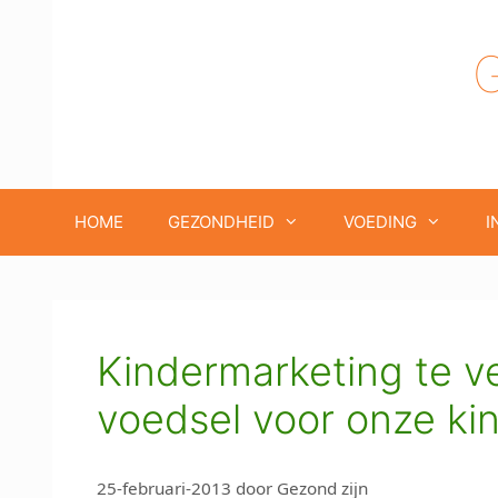
Ga
naar
de
inhoud
HOME
GEZONDHEID
VOEDING
I
Kindermarketing te ve
voedsel voor onze ki
25-februari-2013
door
Gezond zijn