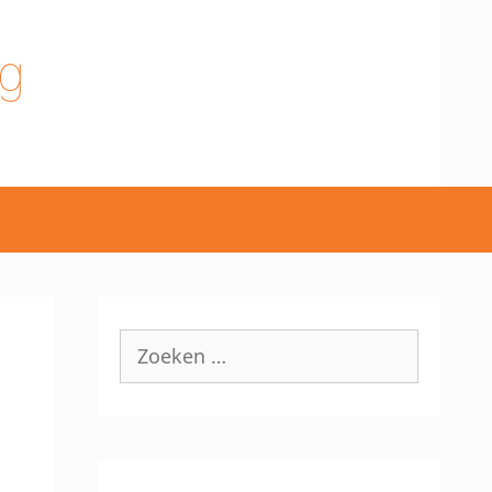
g
Zoek
naar: