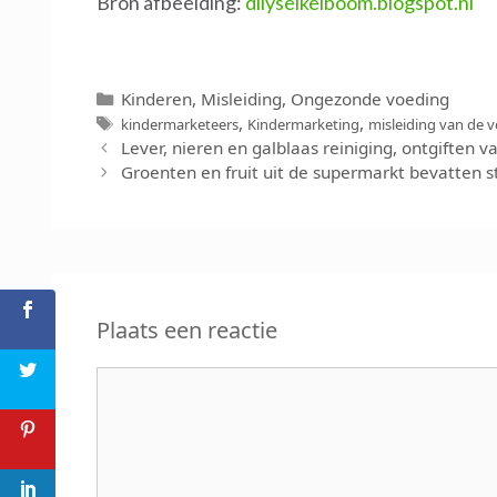
Bron afbeelding:
dilyseikelboom.blogspot.nl
Categorieën
Kinderen
,
Misleiding
,
Ongezonde voeding
Tags
,
,
kindermarketeers
Kindermarketing
misleiding van de v
Lever, nieren en galblaas reiniging, ontgiften v
Groenten en fruit uit de supermarkt bevatten 
Plaats een reactie
Reactie