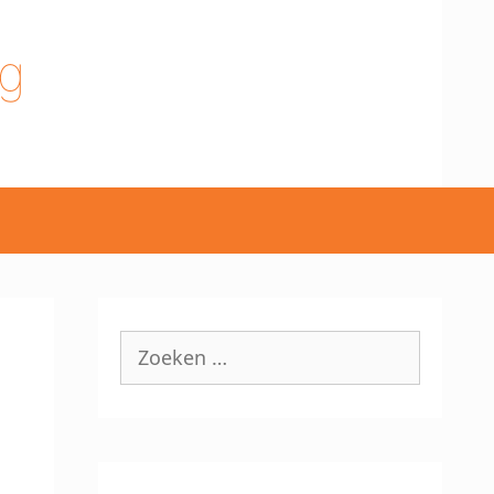
g
Zoek
naar: