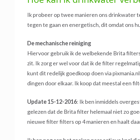
Ik probeer op twee manieren ons drinkwater 
tegen te gaan en energetisch, dit omdat ons h
De mechanische reiniging
Hiervoor gebruik ik de welbekende Brita filters,
zit. Ik zorg er wel voor dat ik de filter regelma
kunt dit redelijk goedkoop doen via pixmania.n
dingen door elkaar. Ik koop dat meestal een filte
Update 15-12-2016
: Ik ben inmiddels overge
gelezen dat de Brita filter helemaal niet zo go
nieuwe filter filters op 4 manieren en haalt da