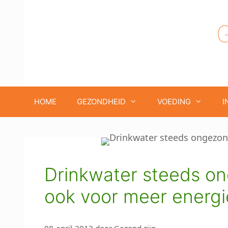
Ga
naar
de
inhoud
HOME
GEZONDHEID
VOEDING
I
Drinkwater steeds ong
ook voor meer energi