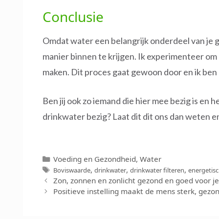
Conclusie
Omdat water een belangrijk onderdeel van je ge
manier binnen te krijgen. Ik experimenteer om
maken. Dit proces gaat gewoon door en ik ben a
Ben jij ook zo iemand die hier mee bezig is en h
drinkwater bezig? Laat dit dit ons dan weten en
Categorieën
Voeding en Gezondheid
,
Water
Tags
,
,
,
Boviswaarde
drinkwater
drinkwater filteren
energetis
Zon, zonnen en zonlicht gezond en goed voor j
Positieve instelling maakt de mens sterk, gezo