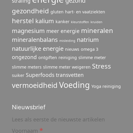
gezond
straling
gezondheid
gluten
hart- en vaatziekten
herstel
kalium
kanker
kleurstoffen
kruiden
mineralen
magnesium
meer energie
mineralenbalans
natrium
misleiding
natuurlijke energie
nieuws
omega 3
ongezond
ontgiften
reiniging
slimme meter
Stress
slimme meters
slimme meter weigeren
Superfoods
transvetten
suiker
Voeding
vermoeidheid
Yoga reiniging
Nieuwsbrief
Lees als eerste de nieuwste artikelen
*
Voornaam