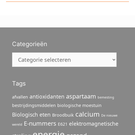
Categorieën
Categorieën
Tags
aspartaam
antioxidanten
afvallen
bemesting
bestrijdingsmiddelen
biologische moestuin
calcium
Biologisch eten
Broodbuik
De nieuwe
E-nummers
elektromagnetische
E621
wereld
energie