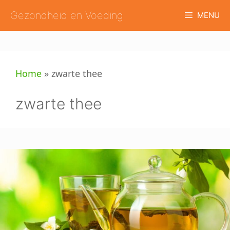
Ga
Gezondheid en Voeding
MENU
naar
de
inhoud
Home
»
zwarte thee
zwarte thee