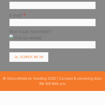
*
E-mail
Wat staat hieronder?
© Gezondheid en Voeding 2026 | Concept & uitvoering door:
We Will Web you