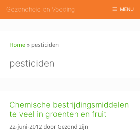
Ga
Gezondheid en Voeding
MENU
naar
de
inhoud
Home
»
pesticiden
pesticiden
Chemische bestrijdingsmiddelen
te veel in groenten en fruit
22-juni-2012
door
Gezond zijn