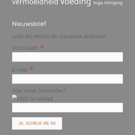
Voeding
vermoeidheid
Yoga reiniging
Nieuwsbrief
Lees als eerste de nieuwste artikelen
*
Voornaam
*
E-mail
Wat staat hieronder?