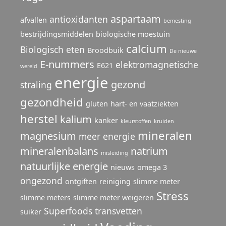
aspartaam
antioxidanten
afvallen
bemesting
bestrijdingsmiddelen
biologische moestuin
calcium
Biologisch eten
Broodbuik
De nieuwe
E-nummers
elektromagnetische
E621
wereld
energie
gezond
straling
gezondheid
gluten
hart- en vaatziekten
herstel
kalium
kanker
kleurstoffen
kruiden
mineralen
magnesium
meer energie
mineralenbalans
natrium
misleiding
natuurlijke energie
nieuws
omega 3
ongezond
ontgiften
reiniging
slimme meter
Stress
slimme meters
slimme meter weigeren
Superfoods
transvetten
suiker