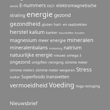
E-nummers
elektromagnetische
E621
wereld
energie
gezond
straling
gezondheid
gluten
hart- en vaatziekten
herstel
kalium
kanker
kleurstoffen
kruiden
mineralen
magnesium
meer energie
mineralenbalans
natrium
misleiding
natuurlijke energie
nieuws
omega 3
ongezond
ontgiften
reiniging
slimme meter
Stress
slimme meters
slimme meter weigeren
Superfoods
transvetten
suiker
Voeding
vermoeidheid
Yoga reiniging
Nieuwsbrief