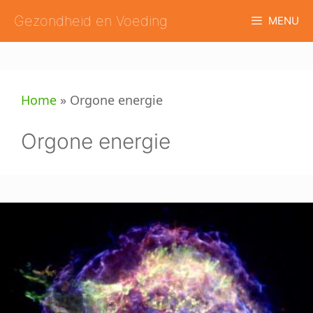
Ga
Gezondheid en Voeding
MENU
naar
de
inhoud
Home
»
Orgone energie
Orgone energie