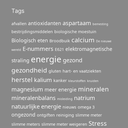
Tags
aspartaam
antioxidanten
afvallen
bemesting
bestrijdingsmiddelen
biologische moestuin
calcium
Biologisch eten
Broodbuik
De nieuwe
E-nummers
elektromagnetische
E621
wereld
energie
gezond
straling
gezondheid
gluten
hart- en vaatziekten
herstel
kalium
kanker
kleurstoffen
kruiden
mineralen
magnesium
meer energie
mineralenbalans
natrium
misleiding
natuurlijke energie
nieuws
omega 3
ongezond
ontgiften
reiniging
slimme meter
Stress
slimme meters
slimme meter weigeren