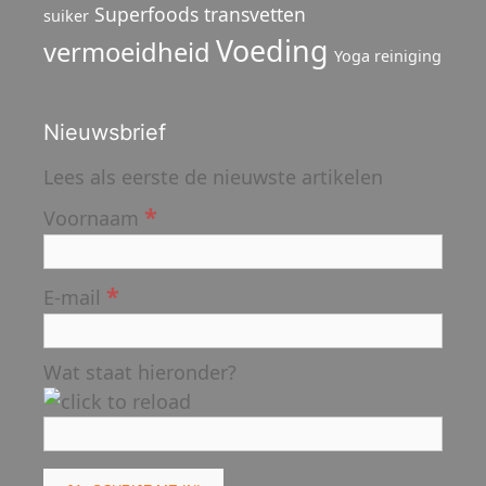
Superfoods
transvetten
suiker
Voeding
vermoeidheid
Yoga reiniging
Nieuwsbrief
Lees als eerste de nieuwste artikelen
*
Voornaam
*
E-mail
Wat staat hieronder?