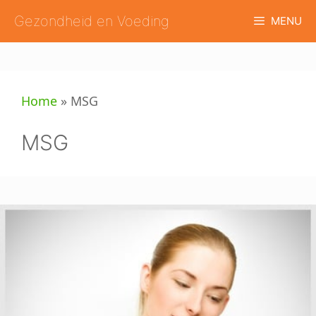
Ga
Gezondheid en Voeding
MENU
naar
de
inhoud
Home
»
MSG
MSG