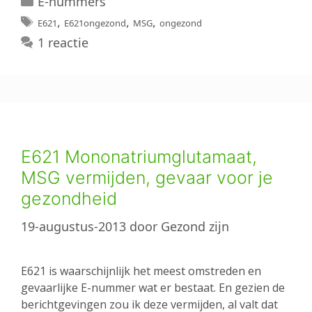
E-nummers
Tags
,
,
,
E621
E621ongezond
MSG
ongezond
1 reactie
E621 Mononatriumglutamaat,
MSG vermijden, gevaar voor je
gezondheid
19-augustus-2013
door
Gezond zijn
E621 is waarschijnlijk het meest omstreden en
gevaarlijke E-nummer wat er bestaat. En gezien de
berichtgevingen zou ik deze vermijden, al valt dat