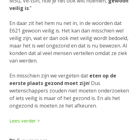
MSG, Ve-tsin, hoe je het ook wilt noemen,
gewoon
veilig is
.”
En daar zit het hem nu net in, in de woorden dat
E621 gewoon veilig is. Het kan dan misschien wel
veilig zijn, wat er dan ook met veilig wordt bedoeld,
maar het is wel ongezond en dat is nu bewezen. Al
konden dat al veel mensen vertellen omdat ze ziek
van werden.
En misschien zijn we vergeten dat
eten op de
eerste plaats gezond moet zijn
! Dus
wetenschappers zouden niet moeten onderzoeken
of iets veilig is maar of het gezond is. En als het
ongezond is moeten ze het afkeuren.
Lees verder >
Categorieën