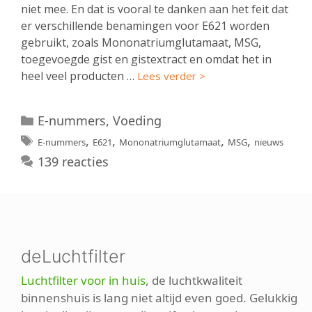
niet mee. En dat is vooral te danken aan het feit dat
er verschillende benamingen voor E621 worden
gebruikt, zoals Mononatriumglutamaat, MSG,
toegevoegde gist en gistextract en omdat het in
heel veel producten …
Lees verder >
Categorieën
E-nummers
,
Voeding
Tags
,
,
,
,
E-nummers
E621
Mononatriumglutamaat
MSG
nieuws
139 reacties
deLuchtfilter
Luchtfilter voor in huis
, de luchtkwaliteit
binnenshuis is lang niet altijd even goed. Gelukkig