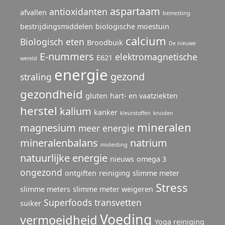
aspartaam
antioxidanten
afvallen
bemesting
bestrijdingsmiddelen
biologische moestuin
calcium
Biologisch eten
Broodbuik
De nieuwe
E-nummers
elektromagnetische
E621
wereld
energie
gezond
straling
gezondheid
gluten
hart- en vaatziekten
herstel
kalium
kanker
kleurstoffen
kruiden
mineralen
magnesium
meer energie
mineralenbalans
natrium
misleiding
natuurlijke energie
nieuws
omega 3
ongezond
ontgiften
reiniging
slimme meter
Stress
slimme meters
slimme meter weigeren
Superfoods
transvetten
suiker
Voeding
vermoeidheid
Yoga reiniging