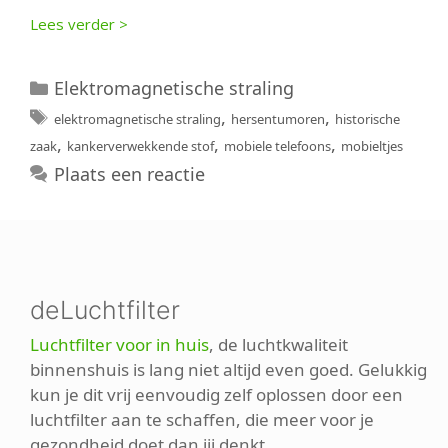
Lees verder >
Categorieën
Elektromagnetische straling
Tags
,
,
elektromagnetische straling
hersentumoren
historische
,
,
,
zaak
kankerverwekkende stof
mobiele telefoons
mobieltjes
Plaats een reactie
deLuchtfilter
Luchtfilter voor in huis
, de luchtkwaliteit
binnenshuis is lang niet altijd even goed. Gelukkig
kun je dit vrij eenvoudig zelf oplossen door een
luchtfilter aan te schaffen, die meer voor je
gezondheid doet dan jij denkt.