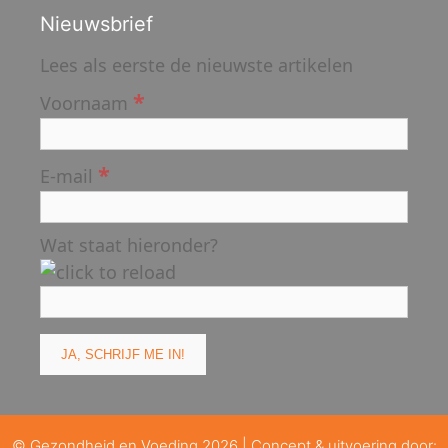
Nieuwsbrief
Lees als eerste de nieuwste artikelen
*
Voornaam
*
E-mail
Wat staat hieronder?
© Gezondheid en Voeding 2026 | Concept & uitvoering door: