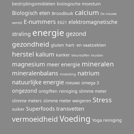
bestrijdingsmiddelen
biologische moestuin
calcium
Biologisch eten
Broodbuik
De nieuwe
E-nummers
elektromagnetische
E621
wereld
energie
gezond
straling
gezondheid
gluten
hart- en vaatziekten
herstel
kalium
kanker
kleurstoffen
kruiden
mineralen
magnesium
meer energie
mineralenbalans
natrium
misleiding
natuurlijke energie
nieuws
omega 3
ongezond
ontgiften
reiniging
slimme meter
Stress
slimme meters
slimme meter weigeren
Superfoods
transvetten
suiker
Voeding
vermoeidheid
Yoga reiniging