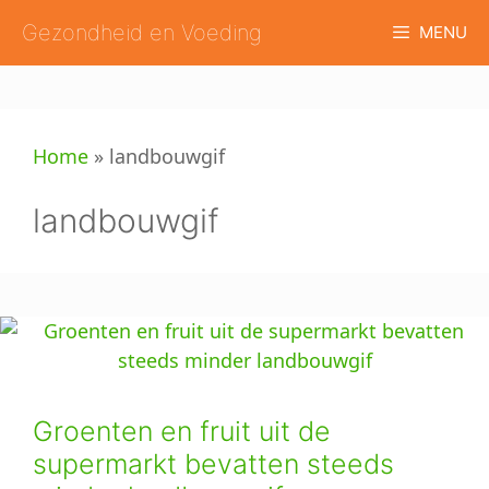
Ga
Gezondheid en Voeding
MENU
naar
de
inhoud
Home
»
landbouwgif
landbouwgif
Groenten en fruit uit de
supermarkt bevatten steeds