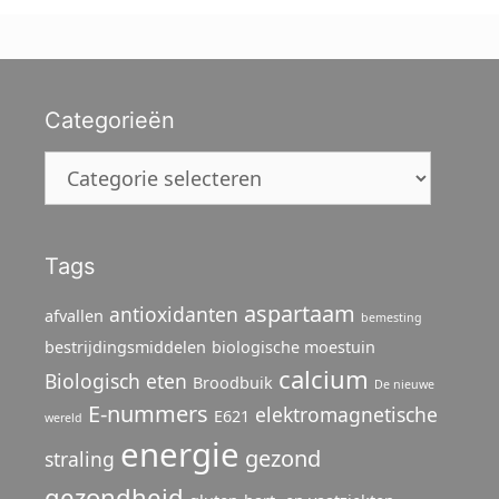
Categorieën
Categorieën
Tags
aspartaam
antioxidanten
afvallen
bemesting
bestrijdingsmiddelen
biologische moestuin
calcium
Biologisch eten
Broodbuik
De nieuwe
E-nummers
elektromagnetische
E621
wereld
energie
gezond
straling
gezondheid