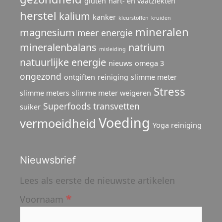
gluten
hart- en vaatziekten
herstel
kalium
kanker
kleurstoffen
kruiden
mineralen
magnesium
meer energie
mineralenbalans
natrium
misleiding
natuurlijke energie
nieuws
omega 3
ongezond
ontgiften
reiniging
slimme meter
Stress
slimme meters
slimme meter weigeren
Superfoods
transvetten
suiker
Voeding
vermoeidheid
Yoga reiniging
Nieuwsbrief
Lees als eerste de nieuwste artikelen
*
Voornaam