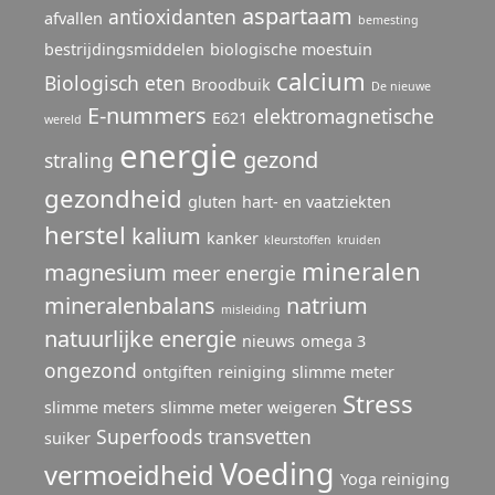
aspartaam
antioxidanten
afvallen
bemesting
bestrijdingsmiddelen
biologische moestuin
calcium
Biologisch eten
Broodbuik
De nieuwe
E-nummers
elektromagnetische
E621
wereld
energie
gezond
straling
gezondheid
gluten
hart- en vaatziekten
herstel
kalium
kanker
kleurstoffen
kruiden
mineralen
magnesium
meer energie
mineralenbalans
natrium
misleiding
natuurlijke energie
nieuws
omega 3
ongezond
ontgiften
reiniging
slimme meter
Stress
slimme meters
slimme meter weigeren
Superfoods
transvetten
suiker
Voeding
vermoeidheid
Yoga reiniging