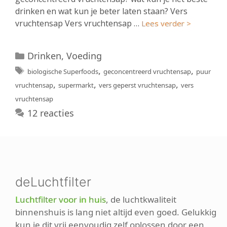
drinken en wat kun je beter laten staan? Vers
vruchtensap Vers vruchtensap …
Lees verder >
Categorieën
Drinken
,
Voeding
Tags
,
,
biologische Superfoods
geconcentreerd vruchtensap
puur
,
,
,
vruchtensap
supermarkt
vers geperst vruchtensap
vers
vruchtensap
12 reacties
deLuchtfilter
Luchtfilter voor in huis
, de luchtkwaliteit
binnenshuis is lang niet altijd even goed. Gelukkig
kun je dit vrij eenvoudig zelf oplossen door een