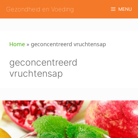
Ga
Gezondheid en Voeding
MENU
naar
de
inhoud
Home
»
geconcentreerd vruchtensap
geconcentreerd
vruchtensap