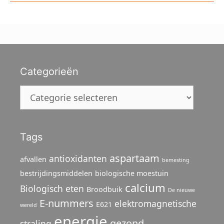
Categorieën
Categorieën
Tags
aspartaam
antioxidanten
afvallen
bemesting
bestrijdingsmiddelen
biologische moestuin
calcium
Biologisch eten
Broodbuik
De nieuwe
E-nummers
elektromagnetische
E621
wereld
energie
gezond
straling