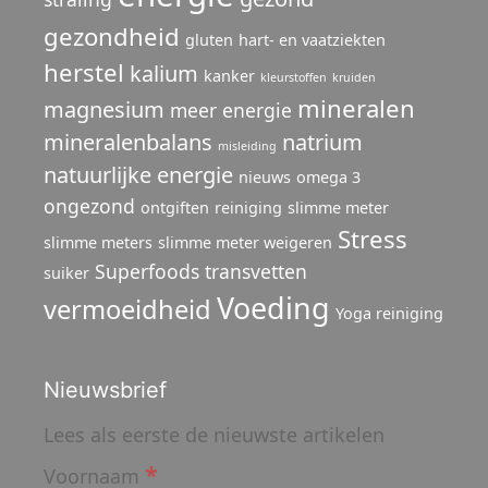
gezondheid
gluten
hart- en vaatziekten
herstel
kalium
kanker
kleurstoffen
kruiden
mineralen
magnesium
meer energie
mineralenbalans
natrium
misleiding
natuurlijke energie
nieuws
omega 3
ongezond
ontgiften
reiniging
slimme meter
Stress
slimme meters
slimme meter weigeren
Superfoods
transvetten
suiker
Voeding
vermoeidheid
Yoga reiniging
Nieuwsbrief
Lees als eerste de nieuwste artikelen
*
Voornaam