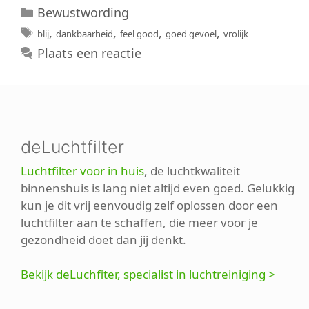
Categorieën
Bewustwording
Tags
,
,
,
,
blij
dankbaarheid
feel good
goed gevoel
vrolijk
Plaats een reactie
deLuchtfilter
Luchtfilter voor in huis
, de luchtkwaliteit
binnenshuis is lang niet altijd even goed. Gelukkig
kun je dit vrij eenvoudig zelf oplossen door een
luchtfilter aan te schaffen, die meer voor je
gezondheid doet dan jij denkt.
Bekijk deLuchfiter, specialist in luchtreiniging >