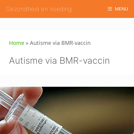
Ga
Gezondheid en Voeding
MENU
naar
de
inhoud
Home
»
Autisme via BMR-vaccin
Autisme via BMR-vaccin