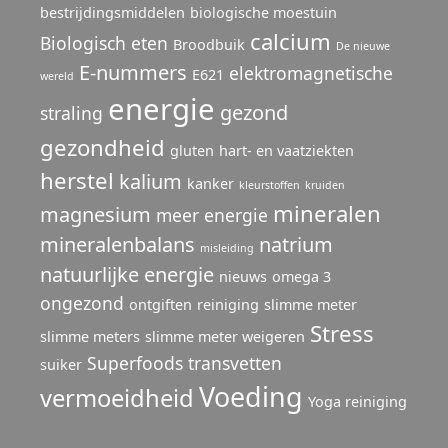
bestrijdingsmiddelen
biologische moestuin
calcium
Biologisch eten
Broodbuik
De nieuwe
E-nummers
elektromagnetische
E621
wereld
energie
gezond
straling
gezondheid
gluten
hart- en vaatziekten
herstel
kalium
kanker
kleurstoffen
kruiden
mineralen
magnesium
meer energie
mineralenbalans
natrium
misleiding
natuurlijke energie
nieuws
omega 3
ongezond
ontgiften
reiniging
slimme meter
Stress
slimme meters
slimme meter weigeren
Superfoods
transvetten
suiker
Voeding
vermoeidheid
Yoga reiniging