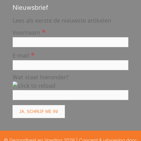
Nieuwsbrief
Lees als eerste de nieuwste artikelen
*
Voornaam
*
E-mail
Wat staat hieronder?
© Gezondheid en Voeding 2026 | Concept & uitvoering door: