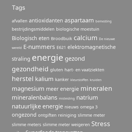
Tags
aspartaam
antioxidanten
afvallen
bemesting
bestrijdingsmiddelen
biologische moestuin
calcium
Biologisch eten
Broodbuik
De nieuwe
E-nummers
elektromagnetische
E621
wereld
energie
gezond
straling
gezondheid
gluten
hart- en vaatziekten
herstel
kalium
kanker
kleurstoffen
kruiden
mineralen
magnesium
meer energie
mineralenbalans
natrium
misleiding
natuurlijke energie
nieuws
omega 3
ongezond
ontgiften
reiniging
slimme meter
Stress
slimme meters
slimme meter weigeren