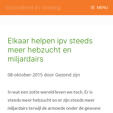
Ga
Gezondheid en Voeding
MENU
naar
de
inhoud
Elkaar helpen ipv steeds
meer hebzucht en
miljardairs
08-oktober-2015
door
Gezond zijn
In wat een zotte wereld leven we toch. Er is
steeds meer hebzucht en er zijn steeds meer
miljardairs terwijl de armoede onder de gewone