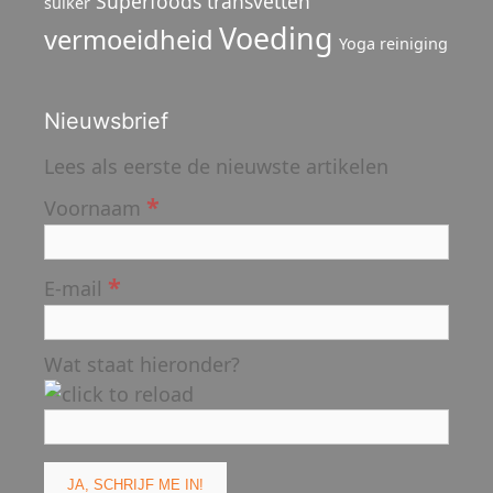
Superfoods
transvetten
suiker
Voeding
vermoeidheid
Yoga reiniging
Nieuwsbrief
Lees als eerste de nieuwste artikelen
*
Voornaam
*
E-mail
Wat staat hieronder?