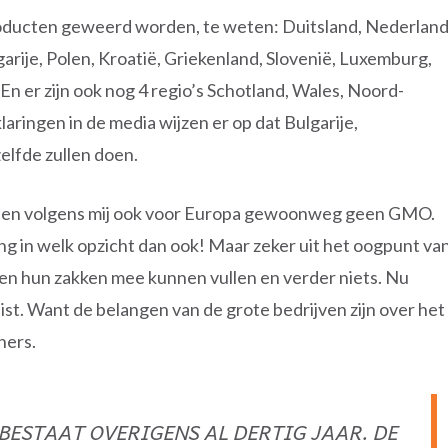
oducten geweerd worden, te weten: Duitsland, Nederland
garije, Polen, Kroatië, Griekenland, Slovenië, Luxemburg,
En er zijn ook nog 4 regio’s Schotland, Wales, Noord-
aringen in de media wijzen er op dat Bulgarije,
elfde zullen doen.
den en volgens mij ook voor Europa gewoonweg geen GMO.
ng in welk opzicht dan ook! Maar zeker uit het oogpunt va
en hun zakken mee kunnen vullen en verder niets. Nu
st. Want de belangen van de grote bedrijven zijn over het
ners.
BESTAAT OVERIGENS AL DERTIG JAAR. DE