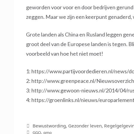
geworden voor voor en door bedrijven gerund 
zeggen. Maar we zijn een keerpunt genaderd,
Grote landen als China en Rusland leggen ge
groot deel van de Europese landen is tegen. Blij
voorbeeld van hoe het niet moet!
1: https://www.partijvoordedieren.nl/news/
2: http://www.greenpeace.nl/Nieuwsoverzicht
3: http://www.gewoon-nieuws.nl/2014/04/rus
4: https://groenlinks.nl/nieuws/europarlement
Categorieën
Bewustwording
,
Gezonder leven
,
Regelgelgevi
Tags
,
GGO
gmo