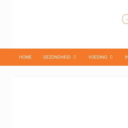
Ga
naar
de
inhoud
HOME
GEZONDHEID
VOEDING
I