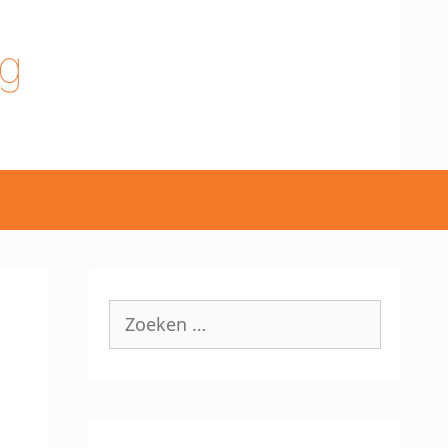
g
Zoek
naar: