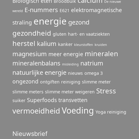
Biologisch eten
Broodbuik
De nieuwe
E-nummers
elektromagnetische
E621
wereld
energie
gezond
straling
gezondheid
gluten
hart- en vaatziekten
herstel
kalium
kanker
kleurstoffen
kruiden
mineralen
magnesium
meer energie
mineralenbalans
natrium
misleiding
natuurlijke energie
nieuws
omega 3
ongezond
ontgiften
reiniging
slimme meter
Stress
slimme meters
slimme meter weigeren
Superfoods
transvetten
suiker
Voeding
vermoeidheid
Yoga reiniging
Nieuwsbrief