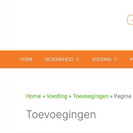
Ga
naar
de
inhoud
HOME
GEZONDHEID
VOEDING
I
Home
»
Voeding
»
Toevoegingen
»
Pagina 
Toevoegingen