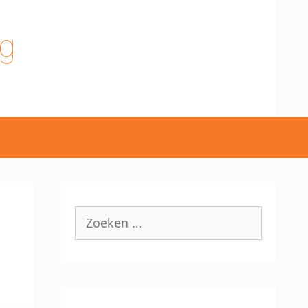
g
Zoek
naar: