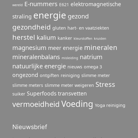
E-nummers
elektromagnetische
E621
wereld
energie
gezond
straling
gezondheid
gluten
hart- en vaatziekten
herstel
kalium
kanker
kleurstoffen
kruiden
mineralen
magnesium
meer energie
mineralenbalans
natrium
misleiding
natuurlijke energie
nieuws
omega 3
ongezond
ontgiften
reiniging
slimme meter
Stress
slimme meters
slimme meter weigeren
Superfoods
transvetten
suiker
Voeding
vermoeidheid
Yoga reiniging
Nieuwsbrief