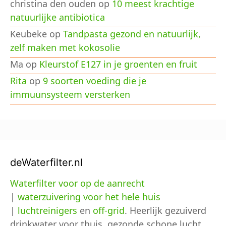
christina den ouden
op
10 meest krachtige
natuurlijke antibiotica
Keubeke
op
Tandpasta gezond en natuurlijk,
zelf maken met kokosolie
Ma
op
Kleurstof E127 in je groenten en fruit
Rita
op
9 soorten voeding die je
immuunsysteem versterken
deWaterfilter.nl
Waterfilter voor op de aanrecht
|
waterzuivering voor het hele huis
|
luchtreinigers
en
off-grid
. Heerlijk gezuiverd
drinkwater voor thuis, gezonde schone lucht