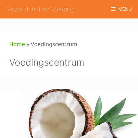
Ga
Gezondheid en Voeding
MENU
naar
de
inhoud
Home
»
Voedingscentrum
Voedingscentrum