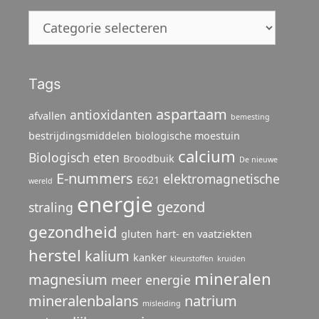
Categorieën
Tags
aspartaam
antioxidanten
afvallen
bemesting
bestrijdingsmiddelen
biologische moestuin
calcium
Biologisch eten
Broodbuik
De nieuwe
E-nummers
elektromagnetische
E621
wereld
energie
gezond
straling
gezondheid
gluten
hart- en vaatziekten
herstel
kalium
kanker
kleurstoffen
kruiden
mineralen
magnesium
meer energie
mineralenbalans
natrium
misleiding