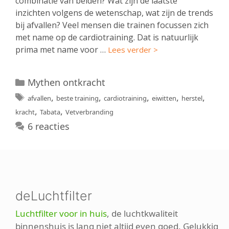
combinatie van beiden? Wat zijn de laatste
inzichten volgens de wetenschap, wat zijn de trends
bij afvallen? Veel mensen die trainen focussen zich
met name op de cardiotraining. Dat is natuurlijk
prima met name voor …
Lees verder >
Categorieën
Mythen ontkracht
Tags
,
,
,
,
,
afvallen
beste training
cardiotraining
eiwitten
herstel
,
,
kracht
Tabata
Vetverbranding
6 reacties
deLuchtfilter
Luchtfilter voor in huis
, de luchtkwaliteit
binnenshuis is lang niet altijd even goed. Gelukkig