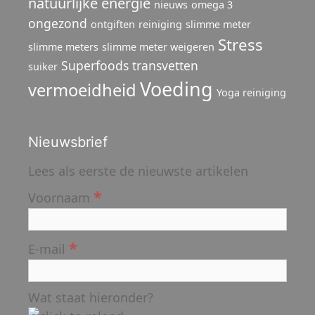
natuurlijke energie
nieuws
omega 3
ongezond
ontgiften
reiniging
slimme meter
Stress
slimme meters
slimme meter weigeren
Superfoods
transvetten
suiker
Voeding
vermoeidheid
Yoga reiniging
Nieuwsbrief
Lees als eerste de nieuwste artikelen
*
Voornaam
*
E-mail
Wat staat hieronder?