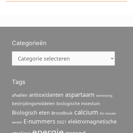
Categorieën
Categorieën
Tags
aspartaam
antioxidanten
afvallen
bemesting
bestrijdingsmiddelen
biologische moestuin
calcium
Biologisch eten
Broodbuik
De nieuwe
E-nummers
elektromagnetische
E621
wereld
energie