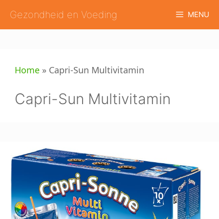
Ga
Gezondheid en Voeding
MENU
naar
de
inhoud
Home
»
Capri-Sun Multivitamin
Capri-Sun Multivitamin