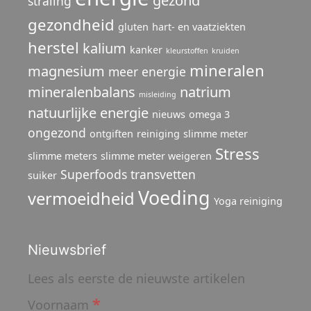
gezond
straling
gezondheid
gluten
hart- en vaatziekten
herstel
kalium
kanker
kleurstoffen
kruiden
mineralen
magnesium
meer energie
mineralenbalans
natrium
misleiding
natuurlijke energie
nieuws
omega 3
ongezond
ontgiften
reiniging
slimme meter
Stress
slimme meters
slimme meter weigeren
Superfoods
transvetten
suiker
Voeding
vermoeidheid
Yoga reiniging
Nieuwsbrief
Lees als eerste de nieuwste artikelen
*
Voornaam