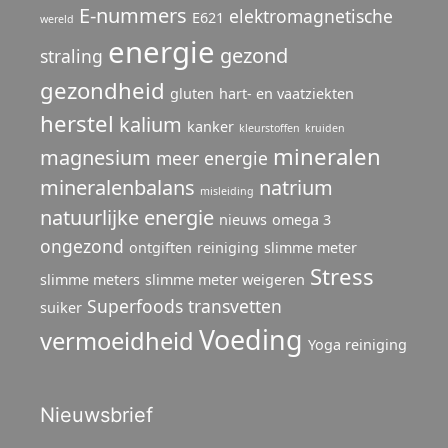
E-nummers
elektromagnetische
E621
wereld
energie
gezond
straling
gezondheid
gluten
hart- en vaatziekten
herstel
kalium
kanker
kleurstoffen
kruiden
mineralen
magnesium
meer energie
mineralenbalans
natrium
misleiding
natuurlijke energie
nieuws
omega 3
ongezond
ontgiften
reiniging
slimme meter
Stress
slimme meters
slimme meter weigeren
Superfoods
transvetten
suiker
Voeding
vermoeidheid
Yoga reiniging
Nieuwsbrief