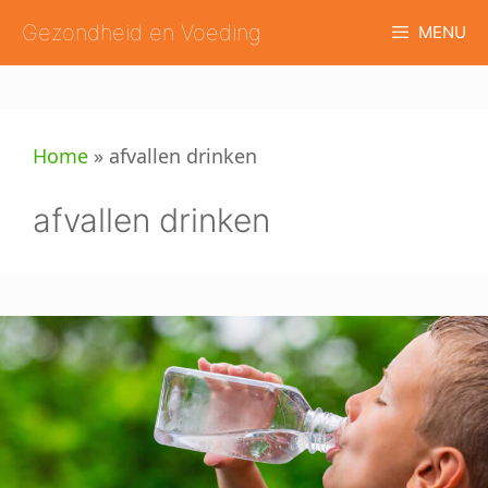
Ga
Gezondheid en Voeding
MENU
naar
de
inhoud
Home
»
afvallen drinken
afvallen drinken