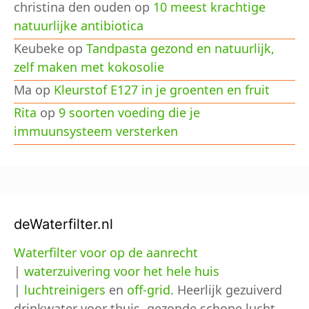
christina den ouden
op
10 meest krachtige
natuurlijke antibiotica
Keubeke
op
Tandpasta gezond en natuurlijk,
zelf maken met kokosolie
Ma
op
Kleurstof E127 in je groenten en fruit
Rita
op
9 soorten voeding die je
immuunsysteem versterken
deWaterfilter.nl
Waterfilter voor op de aanrecht
|
waterzuivering voor het hele huis
|
luchtreinigers
en
off-grid
. Heerlijk gezuiverd
drinkwater voor thuis, gezonde schone lucht