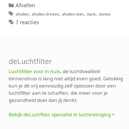
Categorieën
Afvallen
Tags
,
,
,
,
afvallen
afvallen drinken
afvallen eten
slank
slanker
7 reacties
deLuchtfilter
Luchtfilter voor in huis
, de luchtkwaliteit
binnenshuis is lang niet altijd even goed. Gelukkig
kun je dit vrij eenvoudig zelf oplossen door een
luchtfilter aan te schaffen, die meer voor je
gezondheid doet dan jij denkt.
Bekijk deLuchfiter, specialist in luchtreiniging >