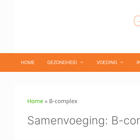
Ga
naar
de
inhoud
HOME
GEZONDHEID
VOEDING
I
Home
»
B-complex
Samenvoeging:
B-co