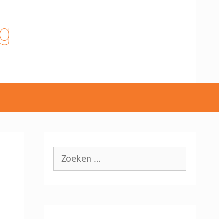
g
Zoek
naar: