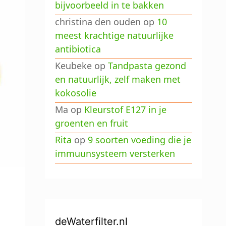
bijvoorbeeld in te bakken
christina den ouden
op
10
meest krachtige natuurlijke
antibiotica
Keubeke
op
Tandpasta gezond
en natuurlijk, zelf maken met
kokosolie
Ma
op
Kleurstof E127 in je
groenten en fruit
Rita
op
9 soorten voeding die je
immuunsysteem versterken
deWaterfilter.nl