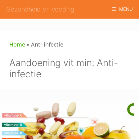
Ga
Gezondheid en Voeding
MENU
naar
de
inhoud
Home
»
Anti-infectie
Aandoening vit min:
Anti-
infectie