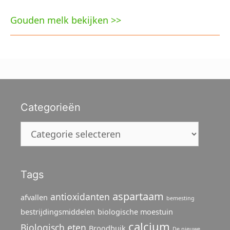
Gouden melk bekijken >>
Categorieën
Categorieën
Tags
aspartaam
antioxidanten
afvallen
bemesting
bestrijdingsmiddelen
biologische moestuin
calcium
Biologisch eten
Broodbuik
De nieuwe