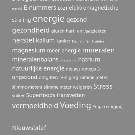
E-nummers
elektromagnetische
E621
wereld
energie
gezond
straling
gezondheid
gluten
hart- en vaatziekten
herstel
kalium
kanker
kleurstoffen
kruiden
mineralen
magnesium
meer energie
mineralenbalans
natrium
misleiding
natuurlijke energie
nieuws
omega 3
ongezond
ontgiften
reiniging
slimme meter
Stress
slimme meters
slimme meter weigeren
Superfoods
transvetten
suiker
Voeding
vermoeidheid
Yoga reiniging
Nieuwsbrief