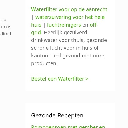
Waterfilter voor op de aanrecht
|
waterzuivering voor het hele
f op
huis
|
luchtreinigers
en
off-
om is
grid
. Heerlijk gezuiverd
liteit
drinkwater voor thuis, gezonde
schone lucht voor in huis of
kantoor, leef gezond met onze
producten.
Bestel een Waterfilter >
Gezonde Recepten
Pompoensoep met gember en