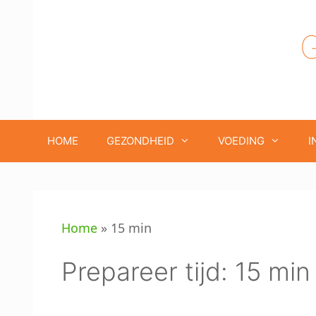
Ga
naar
de
inhoud
HOME
GEZONDHEID
VOEDING
I
Home
»
15 min
Prepareer tijd:
15 min