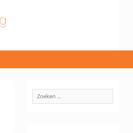
g
Zoek
naar: