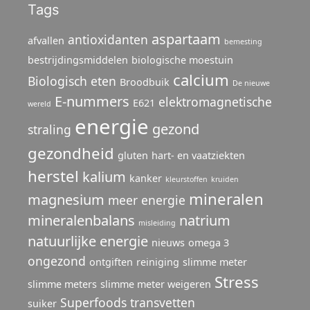
Tags
aspartaam
antioxidanten
afvallen
bemesting
bestrijdingsmiddelen
biologische moestuin
calcium
Biologisch eten
Broodbuik
De nieuwe
E-nummers
elektromagnetische
E621
wereld
energie
gezond
straling
gezondheid
gluten
hart- en vaatziekten
herstel
kalium
kanker
kleurstoffen
kruiden
mineralen
magnesium
meer energie
mineralenbalans
natrium
misleiding
natuurlijke energie
nieuws
omega 3
ongezond
ontgiften
reiniging
slimme meter
Stress
slimme meters
slimme meter weigeren
Superfoods
transvetten
suiker